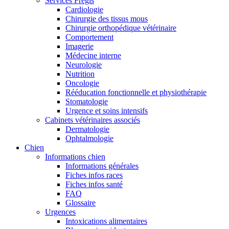
Services Frégis
Cardiologie
Chirurgie des tissus mous
Chirurgie orthopédique vétérinaire
Comportement
Imagerie
Médecine interne
Neurologie
Nutrition
Oncologie
Rééducation fonctionnelle et physiothérapie
Stomatologie
Urgence et soins intensifs
Cabinets vétérinaires associés
Dermatologie
Ophtalmologie
Chien
Informations chien
Informations générales
Fiches infos races
Fiches infos santé
FAQ
Glossaire
Urgences
Intoxications alimentaires