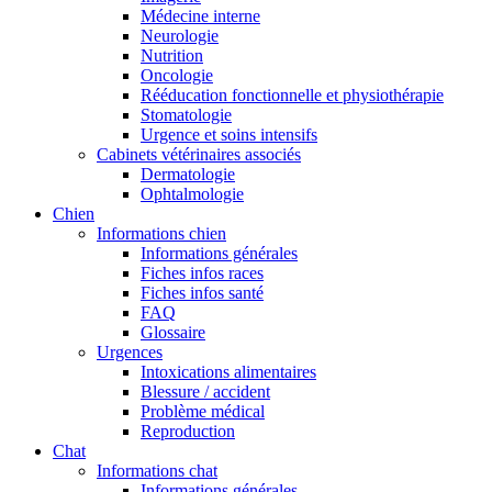
Médecine interne
Neurologie
Nutrition
Oncologie
Rééducation fonctionnelle et physiothérapie
Stomatologie
Urgence et soins intensifs
Cabinets vétérinaires associés
Dermatologie
Ophtalmologie
Chien
Informations chien
Informations générales
Fiches infos races
Fiches infos santé
FAQ
Glossaire
Urgences
Intoxications alimentaires
Blessure / accident
Problème médical
Reproduction
Chat
Informations chat
Informations générales