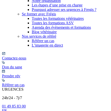
Notre organisation
Les étapes d’une prise en charge
Pourquoi adresser ses urgences à Fregis ?
Se former avec Frégis
Toutes les formations vétérinaires
Toutes les formations ASV
Agenda des évènements et formations
Blog vétérinaire
Nos services de référé
Référer un cas
L’imagerie en direct
Contactez-nous
Don du sang
Prendre rdv
Référer un cas
URGENCES
24h/24 - 7j/7
01 49 85 83 00
FR