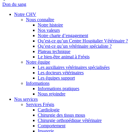
Don du sang
Notre CHV
Nous connaître
Notre histoire
Nos valeurs
Notre charte d’engagement
Qu’est-ce qu’un Centre Hospitalier Vétérinaire ?
Qu’est-ce qu’un vétérinaire spécialiste ?
Plateau technique
Le bien-être animal à Frégis
Notre équipe
Les auxiliaires vétérinaires spécialisées
Les docteurs vétérinaires
Les équipes support
Informations
Informations pratiques
Nous rejoindre
Nos services
Services Frégis
Cardiologie
Chirurgie des tissus mous
Chirurgie orthopédique vétérinaire
Comportement
Imagerie