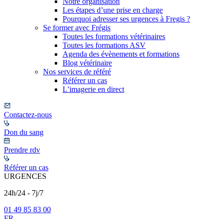
Notre organisation
Les étapes d’une prise en charge
Pourquoi adresser ses urgences à Fregis ?
Se former avec Frégis
Toutes les formations vétérinaires
Toutes les formations ASV
Agenda des évènements et formations
Blog vétérinaire
Nos services de référé
Référer un cas
L’imagerie en direct
Contactez-nous
Don du sang
Prendre rdv
Référer un cas
URGENCES
24h/24 - 7j/7
01 49 85 83 00
FR