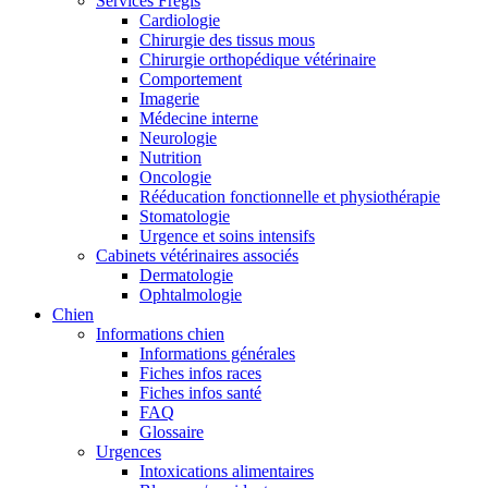
Services Frégis
Cardiologie
Chirurgie des tissus mous
Chirurgie orthopédique vétérinaire
Comportement
Imagerie
Médecine interne
Neurologie
Nutrition
Oncologie
Rééducation fonctionnelle et physiothérapie
Stomatologie
Urgence et soins intensifs
Cabinets vétérinaires associés
Dermatologie
Ophtalmologie
Chien
Informations chien
Informations générales
Fiches infos races
Fiches infos santé
FAQ
Glossaire
Urgences
Intoxications alimentaires