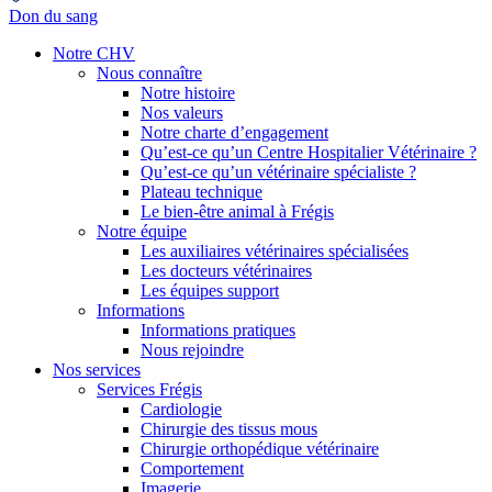
Don du sang
Notre CHV
Nous connaître
Notre histoire
Nos valeurs
Notre charte d’engagement
Qu’est-ce qu’un Centre Hospitalier Vétérinaire ?
Qu’est-ce qu’un vétérinaire spécialiste ?
Plateau technique
Le bien-être animal à Frégis
Notre équipe
Les auxiliaires vétérinaires spécialisées
Les docteurs vétérinaires
Les équipes support
Informations
Informations pratiques
Nous rejoindre
Nos services
Services Frégis
Cardiologie
Chirurgie des tissus mous
Chirurgie orthopédique vétérinaire
Comportement
Imagerie