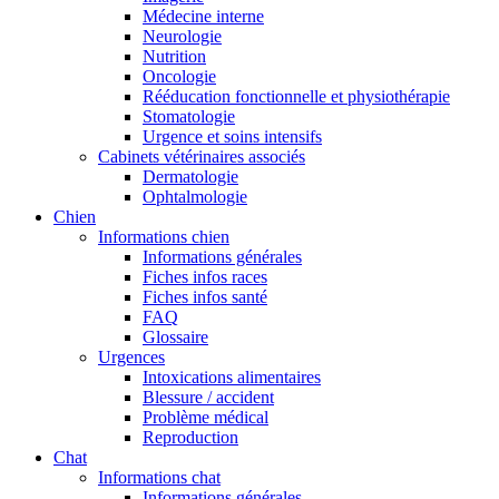
Médecine interne
Neurologie
Nutrition
Oncologie
Rééducation fonctionnelle et physiothérapie
Stomatologie
Urgence et soins intensifs
Cabinets vétérinaires associés
Dermatologie
Ophtalmologie
Chien
Informations chien
Informations générales
Fiches infos races
Fiches infos santé
FAQ
Glossaire
Urgences
Intoxications alimentaires
Blessure / accident
Problème médical
Reproduction
Chat
Informations chat
Informations générales