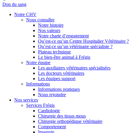
Don du sang
Notre CHV
Nous connaître
Notre histoire
Nos valeurs
Notre charte d’engagement
Qu’est-ce qu’un Centre Hospitalier Vétérinaire ?
Qu’est-ce qu’un vétérinaire spécialiste ?
Plateau technique
Le bien-être animal à Frégis
Notre équipe
Les auxiliaires vétérinaires spécialisées
Les docteurs vétérinaires
Les équipes support
Informations
Informations pratiques
Nous rejoindre
Nos services
Services Frégis
Cardiologie
Chirurgie des tissus mous
Chirurgie orthopédique vétérinaire
Comportement
Imagerie