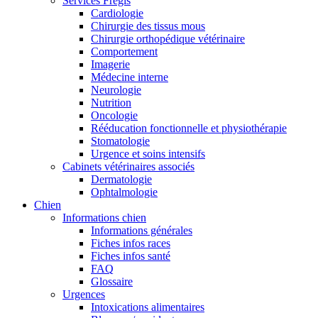
Services Frégis
Cardiologie
Chirurgie des tissus mous
Chirurgie orthopédique vétérinaire
Comportement
Imagerie
Médecine interne
Neurologie
Nutrition
Oncologie
Rééducation fonctionnelle et physiothérapie
Stomatologie
Urgence et soins intensifs
Cabinets vétérinaires associés
Dermatologie
Ophtalmologie
Chien
Informations chien
Informations générales
Fiches infos races
Fiches infos santé
FAQ
Glossaire
Urgences
Intoxications alimentaires