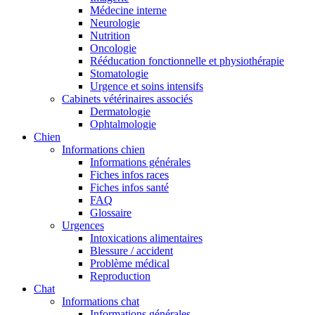
Médecine interne
Neurologie
Nutrition
Oncologie
Rééducation fonctionnelle et physiothérapie
Stomatologie
Urgence et soins intensifs
Cabinets vétérinaires associés
Dermatologie
Ophtalmologie
Chien
Informations chien
Informations générales
Fiches infos races
Fiches infos santé
FAQ
Glossaire
Urgences
Intoxications alimentaires
Blessure / accident
Problème médical
Reproduction
Chat
Informations chat
Informations générales