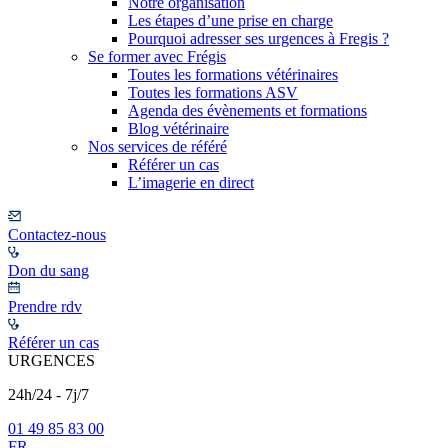
Notre organisation
Les étapes d’une prise en charge
Pourquoi adresser ses urgences à Fregis ?
Se former avec Frégis
Toutes les formations vétérinaires
Toutes les formations ASV
Agenda des évènements et formations
Blog vétérinaire
Nos services de référé
Référer un cas
L’imagerie en direct
Contactez-nous
Don du sang
Prendre rdv
Référer un cas
URGENCES
24h/24 - 7j/7
01 49 85 83 00
FR