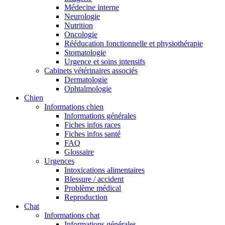
Médecine interne
Neurologie
Nutrition
Oncologie
Rééducation fonctionnelle et physiothérapie
Stomatologie
Urgence et soins intensifs
Cabinets vétérinaires associés
Dermatologie
Ophtalmologie
Chien
Informations chien
Informations générales
Fiches infos races
Fiches infos santé
FAQ
Glossaire
Urgences
Intoxications alimentaires
Blessure / accident
Problème médical
Reproduction
Chat
Informations chat
Informations générales