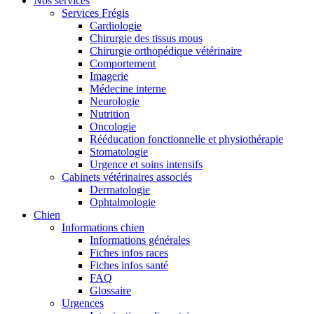
Nos services
Services Frégis
Cardiologie
Chirurgie des tissus mous
Chirurgie orthopédique vétérinaire
Comportement
Imagerie
Médecine interne
Neurologie
Nutrition
Oncologie
Rééducation fonctionnelle et physiothérapie
Stomatologie
Urgence et soins intensifs
Cabinets vétérinaires associés
Dermatologie
Ophtalmologie
Chien
Informations chien
Informations générales
Fiches infos races
Fiches infos santé
FAQ
Glossaire
Urgences