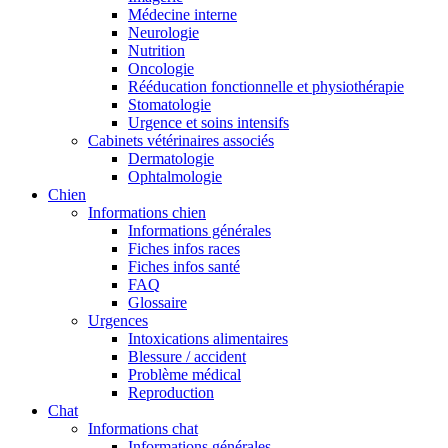
Médecine interne
Neurologie
Nutrition
Oncologie
Rééducation fonctionnelle et physiothérapie
Stomatologie
Urgence et soins intensifs
Cabinets vétérinaires associés
Dermatologie
Ophtalmologie
Chien
Informations chien
Informations générales
Fiches infos races
Fiches infos santé
FAQ
Glossaire
Urgences
Intoxications alimentaires
Blessure / accident
Problème médical
Reproduction
Chat
Informations chat
Informations générales