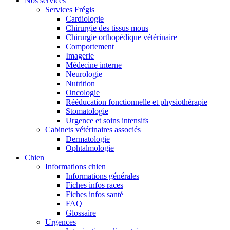
Nos services
Services Frégis
Cardiologie
Chirurgie des tissus mous
Chirurgie orthopédique vétérinaire
Comportement
Imagerie
Médecine interne
Neurologie
Nutrition
Oncologie
Rééducation fonctionnelle et physiothérapie
Stomatologie
Urgence et soins intensifs
Cabinets vétérinaires associés
Dermatologie
Ophtalmologie
Chien
Informations chien
Informations générales
Fiches infos races
Fiches infos santé
FAQ
Glossaire
Urgences