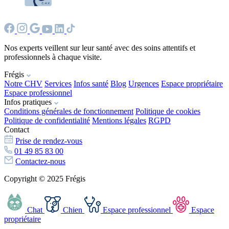
Nos experts veillent sur leur santé avec des soins attentifs et
professionnels à chaque visite.
Frégis
Notre CHV
Services
Infos santé
Blog
Urgences
Espace propriétaire
Espace professionnel
Infos pratiques
Conditions générales de fonctionnement
Politique de cookies
Politique de confidentialité
Mentions légales
RGPD
Contact
Prise de rendez-vous
01 49 85 83 00
Contactez-nous
Copyright © 2025 Frégis
Chat
Chien
Espace professionnel
Espace
propriétaire