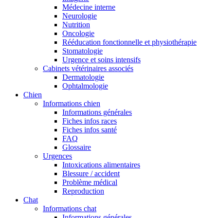
Médecine interne
Neurologie
Nutrition
Oncologie
Rééducation fonctionnelle et physiothérapie
Stomatologie
Urgence et soins intensifs
Cabinets vétérinaires associés
Dermatologie
Ophtalmologie
Chien
Informations chien
Informations générales
Fiches infos races
Fiches infos santé
FAQ
Glossaire
Urgences
Intoxications alimentaires
Blessure / accident
Problème médical
Reproduction
Chat
Informations chat
Informations générales