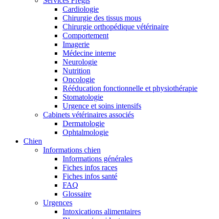
Services Frégis
Cardiologie
Chirurgie des tissus mous
Chirurgie orthopédique vétérinaire
Comportement
Imagerie
Médecine interne
Neurologie
Nutrition
Oncologie
Rééducation fonctionnelle et physiothérapie
Stomatologie
Urgence et soins intensifs
Cabinets vétérinaires associés
Dermatologie
Ophtalmologie
Chien
Informations chien
Informations générales
Fiches infos races
Fiches infos santé
FAQ
Glossaire
Urgences
Intoxications alimentaires