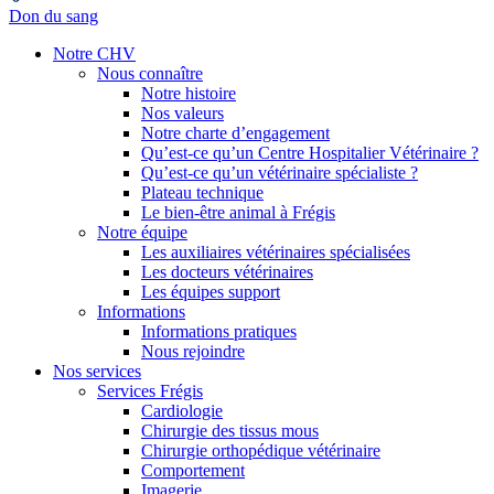
Don du sang
Notre CHV
Nous connaître
Notre histoire
Nos valeurs
Notre charte d’engagement
Qu’est-ce qu’un Centre Hospitalier Vétérinaire ?
Qu’est-ce qu’un vétérinaire spécialiste ?
Plateau technique
Le bien-être animal à Frégis
Notre équipe
Les auxiliaires vétérinaires spécialisées
Les docteurs vétérinaires
Les équipes support
Informations
Informations pratiques
Nous rejoindre
Nos services
Services Frégis
Cardiologie
Chirurgie des tissus mous
Chirurgie orthopédique vétérinaire
Comportement
Imagerie