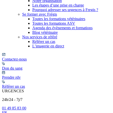
Notre organisation
Les étapes d’une prise en charge
Pourquoi adresser ses urgences à Fregis ?
Se former avec Frégis
Toutes les formations vétérinaires
Toutes les formations ASV
Agenda des évènements et formations
Blog vétérinaire
Nos services de référé
Référer un cas
L’imagerie en direct
Contactez-nous
Don du sang
Prendre rdv
Référer un cas
URGENCES
24h/24 - 7j/7
01 49 85 83 00
FR