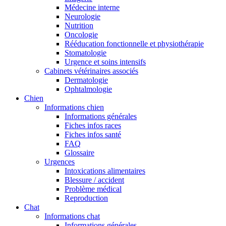
Médecine interne
Neurologie
Nutrition
Oncologie
Rééducation fonctionnelle et physiothérapie
Stomatologie
Urgence et soins intensifs
Cabinets vétérinaires associés
Dermatologie
Ophtalmologie
Chien
Informations chien
Informations générales
Fiches infos races
Fiches infos santé
FAQ
Glossaire
Urgences
Intoxications alimentaires
Blessure / accident
Problème médical
Reproduction
Chat
Informations chat
Informations générales