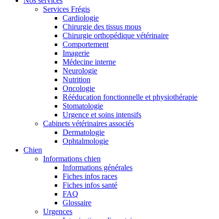
Nos services
Services Frégis
Cardiologie
Chirurgie des tissus mous
Chirurgie orthopédique vétérinaire
Comportement
Imagerie
Médecine interne
Neurologie
Nutrition
Oncologie
Rééducation fonctionnelle et physiothérapie
Stomatologie
Urgence et soins intensifs
Cabinets vétérinaires associés
Dermatologie
Ophtalmologie
Chien
Informations chien
Informations générales
Fiches infos races
Fiches infos santé
FAQ
Glossaire
Urgences