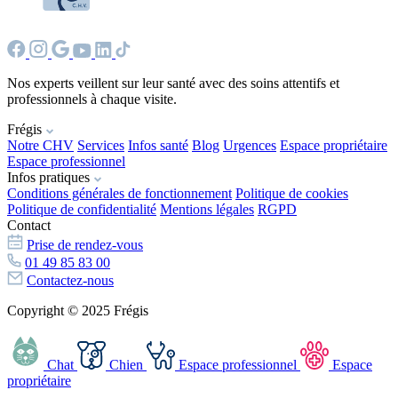
Nos experts veillent sur leur santé avec des soins attentifs et
professionnels à chaque visite.
Frégis
Notre CHV
Services
Infos santé
Blog
Urgences
Espace propriétaire
Espace professionnel
Infos pratiques
Conditions générales de fonctionnement
Politique de cookies
Politique de confidentialité
Mentions légales
RGPD
Contact
Prise de rendez-vous
01 49 85 83 00
Contactez-nous
Copyright © 2025 Frégis
Chat
Chien
Espace professionnel
Espace
propriétaire