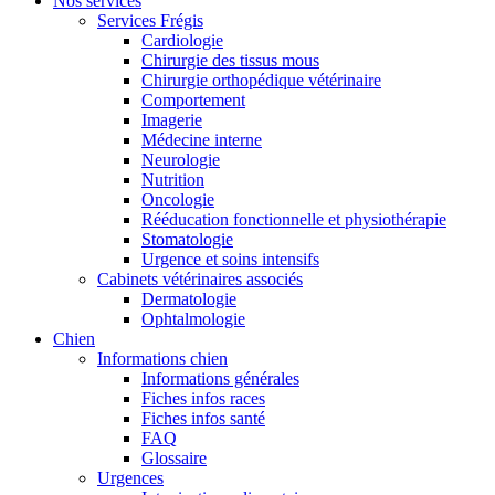
Nos services
Services Frégis
Cardiologie
Chirurgie des tissus mous
Chirurgie orthopédique vétérinaire
Comportement
Imagerie
Médecine interne
Neurologie
Nutrition
Oncologie
Rééducation fonctionnelle et physiothérapie
Stomatologie
Urgence et soins intensifs
Cabinets vétérinaires associés
Dermatologie
Ophtalmologie
Chien
Informations chien
Informations générales
Fiches infos races
Fiches infos santé
FAQ
Glossaire
Urgences