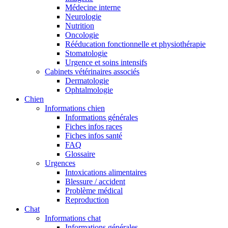
Médecine interne
Neurologie
Nutrition
Oncologie
Rééducation fonctionnelle et physiothérapie
Stomatologie
Urgence et soins intensifs
Cabinets vétérinaires associés
Dermatologie
Ophtalmologie
Chien
Informations chien
Informations générales
Fiches infos races
Fiches infos santé
FAQ
Glossaire
Urgences
Intoxications alimentaires
Blessure / accident
Problème médical
Reproduction
Chat
Informations chat
Informations générales