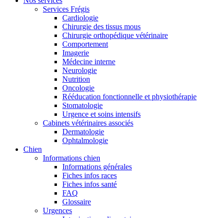
Nos services
Services Frégis
Cardiologie
Chirurgie des tissus mous
Chirurgie orthopédique vétérinaire
Comportement
Imagerie
Médecine interne
Neurologie
Nutrition
Oncologie
Rééducation fonctionnelle et physiothérapie
Stomatologie
Urgence et soins intensifs
Cabinets vétérinaires associés
Dermatologie
Ophtalmologie
Chien
Informations chien
Informations générales
Fiches infos races
Fiches infos santé
FAQ
Glossaire
Urgences