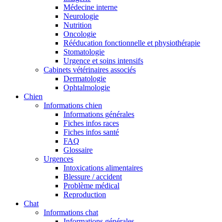
Médecine interne
Neurologie
Nutrition
Oncologie
Rééducation fonctionnelle et physiothérapie
Stomatologie
Urgence et soins intensifs
Cabinets vétérinaires associés
Dermatologie
Ophtalmologie
Chien
Informations chien
Informations générales
Fiches infos races
Fiches infos santé
FAQ
Glossaire
Urgences
Intoxications alimentaires
Blessure / accident
Problème médical
Reproduction
Chat
Informations chat
Informations générales