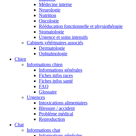
Médecine interne
Neurologie
Nutrition
Oncologie
Rééducation fonctionnelle et physiothérapie
Stomatologie
Urgence et soins intensifs
Cabinets vétérinaires associés
Dermatologie
Ophtalmologie
Chien
Informations chien
Informations générales
Fiches infos races
Fiches infos santé
FAQ
Glossaire
Urgences
Intoxications alimentaires
Blessure / accident
Problème médical
Reproduction
Chat
Informations chat
Informations générales