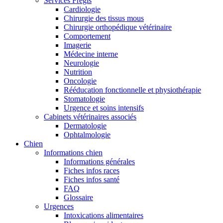
Services Frégis
Cardiologie
Chirurgie des tissus mous
Chirurgie orthopédique vétérinaire
Comportement
Imagerie
Médecine interne
Neurologie
Nutrition
Oncologie
Rééducation fonctionnelle et physiothérapie
Stomatologie
Urgence et soins intensifs
Cabinets vétérinaires associés
Dermatologie
Ophtalmologie
Chien
Informations chien
Informations générales
Fiches infos races
Fiches infos santé
FAQ
Glossaire
Urgences
Intoxications alimentaires