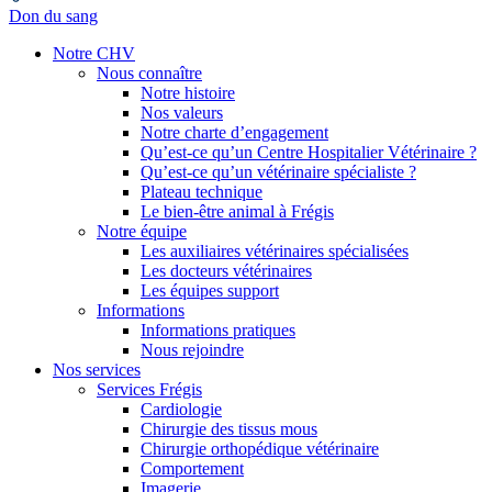
Don du sang
Notre CHV
Nous connaître
Notre histoire
Nos valeurs
Notre charte d’engagement
Qu’est-ce qu’un Centre Hospitalier Vétérinaire ?
Qu’est-ce qu’un vétérinaire spécialiste ?
Plateau technique
Le bien-être animal à Frégis
Notre équipe
Les auxiliaires vétérinaires spécialisées
Les docteurs vétérinaires
Les équipes support
Informations
Informations pratiques
Nous rejoindre
Nos services
Services Frégis
Cardiologie
Chirurgie des tissus mous
Chirurgie orthopédique vétérinaire
Comportement
Imagerie