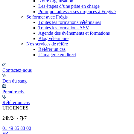
Notre organisation
Les étapes d’une prise en charge
Pourquoi adresser ses urgences à Fregis ?
Se former avec Frégis
Toutes les formations vétérinaires
Toutes les formations ASV
Agenda des évènements et formations
Blog vétérinaire
Nos services de référé
Référer un cas
L’imagerie en direct
Contactez-nous
Don du sang
Prendre rdv
Référer un cas
URGENCES
24h/24 - 7j/7
01 49 85 83 00
FR