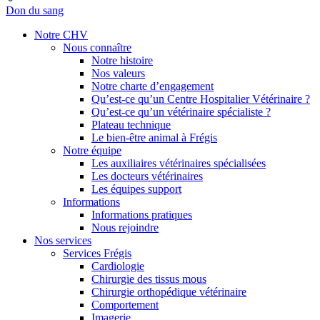
Don du sang
Notre CHV
Nous connaître
Notre histoire
Nos valeurs
Notre charte d’engagement
Qu’est-ce qu’un Centre Hospitalier Vétérinaire ?
Qu’est-ce qu’un vétérinaire spécialiste ?
Plateau technique
Le bien-être animal à Frégis
Notre équipe
Les auxiliaires vétérinaires spécialisées
Les docteurs vétérinaires
Les équipes support
Informations
Informations pratiques
Nous rejoindre
Nos services
Services Frégis
Cardiologie
Chirurgie des tissus mous
Chirurgie orthopédique vétérinaire
Comportement
Imagerie