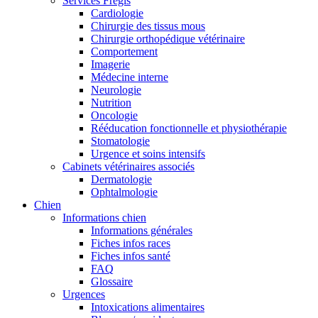
Services Frégis
Cardiologie
Chirurgie des tissus mous
Chirurgie orthopédique vétérinaire
Comportement
Imagerie
Médecine interne
Neurologie
Nutrition
Oncologie
Rééducation fonctionnelle et physiothérapie
Stomatologie
Urgence et soins intensifs
Cabinets vétérinaires associés
Dermatologie
Ophtalmologie
Chien
Informations chien
Informations générales
Fiches infos races
Fiches infos santé
FAQ
Glossaire
Urgences
Intoxications alimentaires