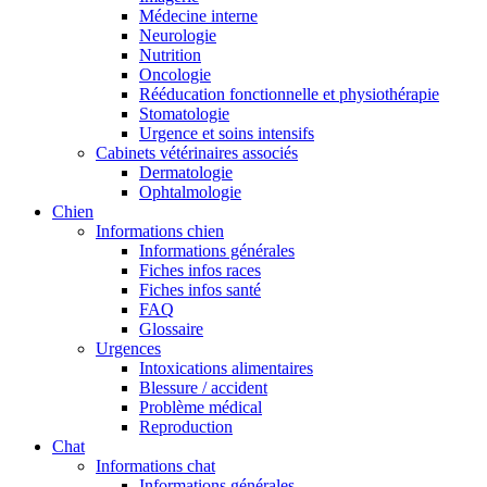
Médecine interne
Neurologie
Nutrition
Oncologie
Rééducation fonctionnelle et physiothérapie
Stomatologie
Urgence et soins intensifs
Cabinets vétérinaires associés
Dermatologie
Ophtalmologie
Chien
Informations chien
Informations générales
Fiches infos races
Fiches infos santé
FAQ
Glossaire
Urgences
Intoxications alimentaires
Blessure / accident
Problème médical
Reproduction
Chat
Informations chat
Informations générales