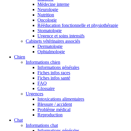
Médecine interne
Neurologie
Nutrition
Oncologie
Rééducation fonctionnelle et physiothérapie
Stomatologie
Urgence et soins intensifs
Cabinets vétérinaires associés
Dermatologie
Ophtalmologie
Chien
Informations chien
Informations générales
Fiches infos races
Fiches infos santé
FAQ
Glossaire
Urgences
Intoxications alimentaires
Blessure / accident
Problème médical
Reproduction
Chat
Informations chat
Informations générales