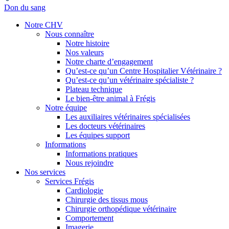
Don du sang
Notre CHV
Nous connaître
Notre histoire
Nos valeurs
Notre charte d’engagement
Qu’est-ce qu’un Centre Hospitalier Vétérinaire ?
Qu’est-ce qu’un vétérinaire spécialiste ?
Plateau technique
Le bien-être animal à Frégis
Notre équipe
Les auxiliaires vétérinaires spécialisées
Les docteurs vétérinaires
Les équipes support
Informations
Informations pratiques
Nous rejoindre
Nos services
Services Frégis
Cardiologie
Chirurgie des tissus mous
Chirurgie orthopédique vétérinaire
Comportement
Imagerie