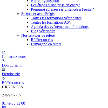
Notre organisation
Les étapes d’une prise en charge
Pourquoi adresser ses urgences à Fregis ?
Se former avec Frégis
Toutes les formations vétérinaires
Toutes les formations ASV
Agenda des évènements et formations
Blog vétérinaire
Nos services de référé
Référer un cas
L’imagerie en direct
Contactez-nous
Don du sang
Prendre rdv
Référer un cas
URGENCES
24h/24 - 7j/7
01 49 85 83 00
FR