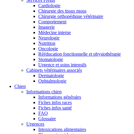
Services Frégis
Cardiologie
Chirurgie des tissus mous
Chirurgie orthopédique vétérinaire
Comportement
Imagerie
Médecine interne
Neurologie
Nutrition
Oncologie
Rééducation fonctionnelle et physiothérapie
Stomatologie
Urgence et soins intensifs
Cabinets vétérinaires associés
Dermatologie
Ophtalmologie
Chien
Informations chien
Informations générales
Fiches infos races
Fiches infos santé
FAQ
Glossaire
Urgences
Intoxications alimentaires