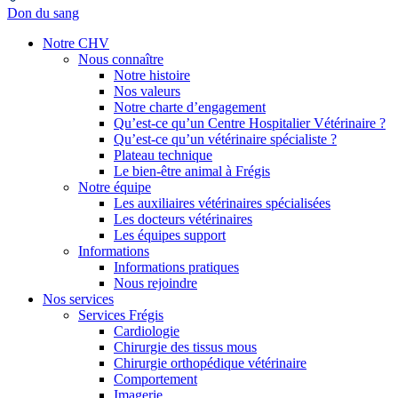
Don du sang
Notre CHV
Nous connaître
Notre histoire
Nos valeurs
Notre charte d’engagement
Qu’est-ce qu’un Centre Hospitalier Vétérinaire ?
Qu’est-ce qu’un vétérinaire spécialiste ?
Plateau technique
Le bien-être animal à Frégis
Notre équipe
Les auxiliaires vétérinaires spécialisées
Les docteurs vétérinaires
Les équipes support
Informations
Informations pratiques
Nous rejoindre
Nos services
Services Frégis
Cardiologie
Chirurgie des tissus mous
Chirurgie orthopédique vétérinaire
Comportement
Imagerie