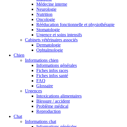
Médecine interne
Neurologie
Nutrition
Oncologie
Rééducation fonctionnelle et physiothérapie
Stomatologie
Urgence et soins intensifs
Cabinets vétérinaires associés
Dermatologie
Ophtalmologie
Chien
Informations chien
Informations générales
Fiches infos races
Fiches infos santé
FAQ
Glossaire
Urgences
Intoxications alimentaires
Blessure / accident
Problème médical
Reproduction
Chat
Informations chat
Informations générales