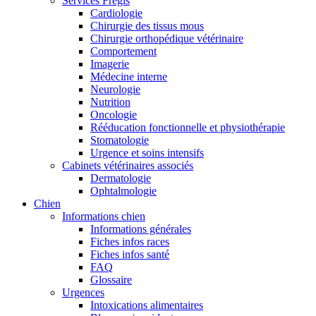
Services Frégis
Cardiologie
Chirurgie des tissus mous
Chirurgie orthopédique vétérinaire
Comportement
Imagerie
Médecine interne
Neurologie
Nutrition
Oncologie
Rééducation fonctionnelle et physiothérapie
Stomatologie
Urgence et soins intensifs
Cabinets vétérinaires associés
Dermatologie
Ophtalmologie
Chien
Informations chien
Informations générales
Fiches infos races
Fiches infos santé
FAQ
Glossaire
Urgences
Intoxications alimentaires