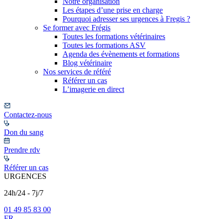
Notre organisation
Les étapes d’une prise en charge
Pourquoi adresser ses urgences à Fregis ?
Se former avec Frégis
Toutes les formations vétérinaires
Toutes les formations ASV
Agenda des évènements et formations
Blog vétérinaire
Nos services de référé
Référer un cas
L’imagerie en direct
Contactez-nous
Don du sang
Prendre rdv
Référer un cas
URGENCES
24h/24 - 7j/7
01 49 85 83 00
FR