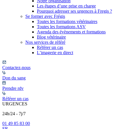
Notre organisation
Les étapes d’une prise en charge
Pourquoi adresser ses urgences à Fregis ?
Se former avec Frégis
Toutes les formations vétérinaires
Toutes les formations ASV
Agenda des évènements et formations
Blog vétérinaire
Nos services de référé
Référer un cas
L’imagerie en direct
Contactez-nous
Don du sang
Prendre rdv
Référer un cas
URGENCES
24h/24 - 7j/7
01 49 85 83 00
FR