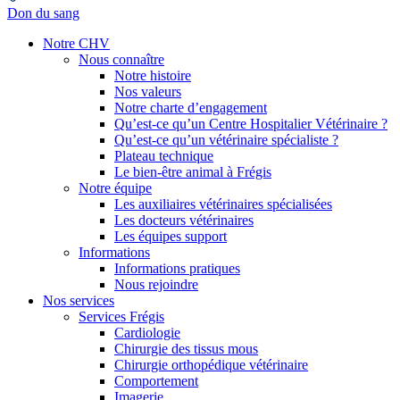
Don du sang
Notre CHV
Nous connaître
Notre histoire
Nos valeurs
Notre charte d’engagement
Qu’est-ce qu’un Centre Hospitalier Vétérinaire ?
Qu’est-ce qu’un vétérinaire spécialiste ?
Plateau technique
Le bien-être animal à Frégis
Notre équipe
Les auxiliaires vétérinaires spécialisées
Les docteurs vétérinaires
Les équipes support
Informations
Informations pratiques
Nous rejoindre
Nos services
Services Frégis
Cardiologie
Chirurgie des tissus mous
Chirurgie orthopédique vétérinaire
Comportement
Imagerie