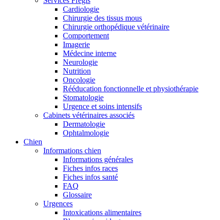
Services Frégis
Cardiologie
Chirurgie des tissus mous
Chirurgie orthopédique vétérinaire
Comportement
Imagerie
Médecine interne
Neurologie
Nutrition
Oncologie
Rééducation fonctionnelle et physiothérapie
Stomatologie
Urgence et soins intensifs
Cabinets vétérinaires associés
Dermatologie
Ophtalmologie
Chien
Informations chien
Informations générales
Fiches infos races
Fiches infos santé
FAQ
Glossaire
Urgences
Intoxications alimentaires