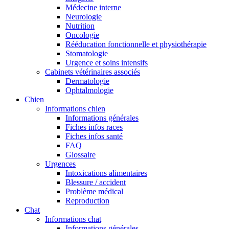
Médecine interne
Neurologie
Nutrition
Oncologie
Rééducation fonctionnelle et physiothérapie
Stomatologie
Urgence et soins intensifs
Cabinets vétérinaires associés
Dermatologie
Ophtalmologie
Chien
Informations chien
Informations générales
Fiches infos races
Fiches infos santé
FAQ
Glossaire
Urgences
Intoxications alimentaires
Blessure / accident
Problème médical
Reproduction
Chat
Informations chat
Informations générales