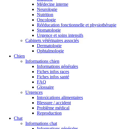
Médecine interne
Neurologie
Nutrition
Oncologie
Rééducation fonctionnelle et physiothérapie
Stomatologie
Urgence et soins intensifs
Cabinets vétérinaires associés
Dermatologie
Ophtalmologie
Chien
Informations chien
Informations générales
Fiches infos races
Fiches infos santé
FAQ
Glossaire
Urgences
Intoxications alimentaires
Blessure / accident
Problème médical
Reproduction
Chat
Informations chat
Informations générales