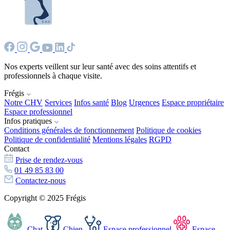
Nos experts veillent sur leur santé avec des soins attentifs et
professionnels à chaque visite.
Frégis
Notre CHV
Services
Infos santé
Blog
Urgences
Espace propriétaire
Espace professionnel
Infos pratiques
Conditions générales de fonctionnement
Politique de cookies
Politique de confidentialité
Mentions légales
RGPD
Contact
Prise de rendez-vous
01 49 85 83 00
Contactez-nous
Copyright © 2025 Frégis
Chat
Chien
Espace professionnel
Espace