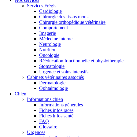
Nos services
Services Frégis
Cardiologie
Chirurgie des tissus mous
Chirurgie orthopédique vétérinaire
Comportement
Imagerie
Médecine interne
Neurologie
Nutrition
Oncologie
Rééducation fonctionnelle et physiothérapie
Stomatologie
Urgence et soins intensifs
Cabinets vétérinaires associés
Dermatologie
Ophtalmologie
Chien
Informations chien
Informations générales
Fiches infos races
Fiches infos santé
FAQ
Glossaire
Urgences