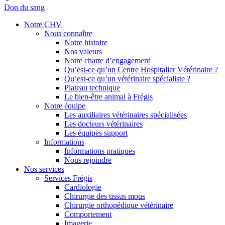
Don du sang
Notre CHV
Nous connaître
Notre histoire
Nos valeurs
Notre charte d’engagement
Qu’est-ce qu’un Centre Hospitalier Vétérinaire ?
Qu’est-ce qu’un vétérinaire spécialiste ?
Plateau technique
Le bien-être animal à Frégis
Notre équipe
Les auxiliaires vétérinaires spécialisées
Les docteurs vétérinaires
Les équipes support
Informations
Informations pratiques
Nous rejoindre
Nos services
Services Frégis
Cardiologie
Chirurgie des tissus mous
Chirurgie orthopédique vétérinaire
Comportement
Imagerie