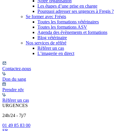
Notre organisation
Les étapes d’une prise en charge
Pourquoi adresser ses urgences à Fregis ?
Se former avec Frégis
Toutes les formations vétérinaires
Toutes les formations ASV
Agenda des évènements et formations
Blog vétérinaire
Nos services de référé
Référer un cas
L’imagerie en direct
Contactez-nous
Don du sang
Prendre rdv
Référer un cas
URGENCES
24h/24 - 7j/7
01 49 85 83 00
FR