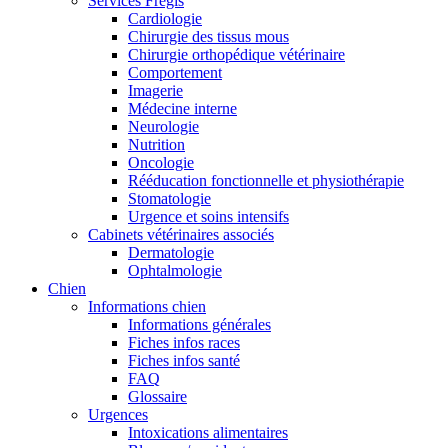
Services Frégis
Cardiologie
Chirurgie des tissus mous
Chirurgie orthopédique vétérinaire
Comportement
Imagerie
Médecine interne
Neurologie
Nutrition
Oncologie
Rééducation fonctionnelle et physiothérapie
Stomatologie
Urgence et soins intensifs
Cabinets vétérinaires associés
Dermatologie
Ophtalmologie
Chien
Informations chien
Informations générales
Fiches infos races
Fiches infos santé
FAQ
Glossaire
Urgences
Intoxications alimentaires