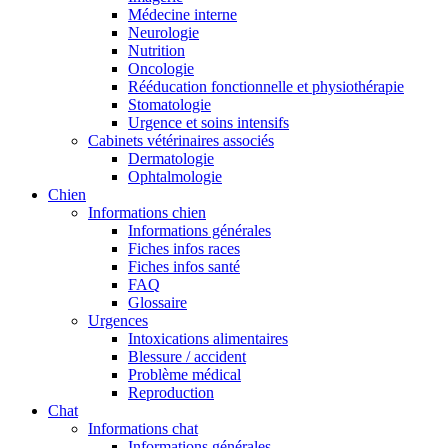
Médecine interne
Neurologie
Nutrition
Oncologie
Rééducation fonctionnelle et physiothérapie
Stomatologie
Urgence et soins intensifs
Cabinets vétérinaires associés
Dermatologie
Ophtalmologie
Chien
Informations chien
Informations générales
Fiches infos races
Fiches infos santé
FAQ
Glossaire
Urgences
Intoxications alimentaires
Blessure / accident
Problème médical
Reproduction
Chat
Informations chat
Informations générales