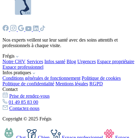
Nos experts veillent sur leur santé avec des soins attentifs et
professionnels à chaque visite.
Frégis
Notre CHV
Services
Infos santé
Blog
Urgences
Espace propriétaire
Espace professionnel
Infos pratiques
Conditions générales de fonctionnement
Politique de cookies
Politique de confidentialité
Mentions légales
RGPD
Contact
Prise de rendez-vous
01 49 85 83 00
Contactez-nous
Copyright © 2025 Frégis
Chat
Chien
Espace professionnel
Espace