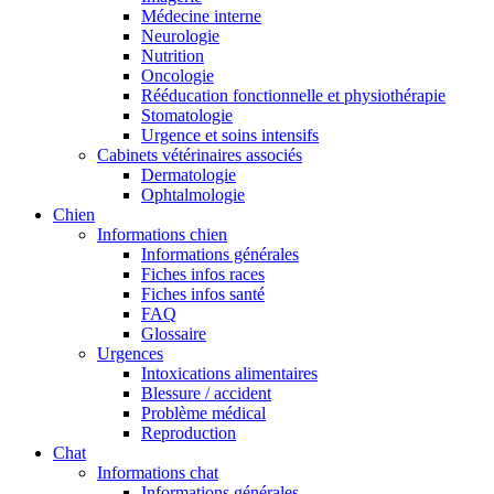
Médecine interne
Neurologie
Nutrition
Oncologie
Rééducation fonctionnelle et physiothérapie
Stomatologie
Urgence et soins intensifs
Cabinets vétérinaires associés
Dermatologie
Ophtalmologie
Chien
Informations chien
Informations générales
Fiches infos races
Fiches infos santé
FAQ
Glossaire
Urgences
Intoxications alimentaires
Blessure / accident
Problème médical
Reproduction
Chat
Informations chat
Informations générales