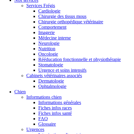
Nos services
Services Frégis
Cardiologie
Chirurgie des tissus mous
Chirurgie orthopédique vétérinaire
Comportement
Imagerie
Médecine interne
Neurologie
Nutrition
Oncologie
Rééducation fonctionnelle et physiothérapie
Stomatologie
Urgence et soins intensifs
Cabinets vétérinaires associés
Dermatologie
Ophtalmologie
Chien
Informations chien
Informations générales
Fiches infos races
Fiches infos santé
FAQ
Glossaire
Urgences