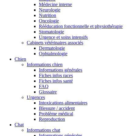
Médecine interne
Neurologie
Nutrition
Oncologie
Rééducation fonctionnelle et physiothérapie
Stomatologie
Urgence et soins intensifs
Cabinets vétérinaires associés
Dermatologie
Ophtalmologie
Chien
Informations chien
Informations générales
Fiches infos races
Fiches infos santé
FAQ
Glossaire
Urgences
Intoxications alimentaires
Blessure / accident
Problème médical
Reproduction
Chat
Informations chat
Informations générales