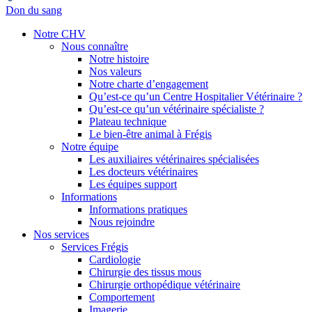
Don du sang
Notre CHV
Nous connaître
Notre histoire
Nos valeurs
Notre charte d’engagement
Qu’est-ce qu’un Centre Hospitalier Vétérinaire ?
Qu’est-ce qu’un vétérinaire spécialiste ?
Plateau technique
Le bien-être animal à Frégis
Notre équipe
Les auxiliaires vétérinaires spécialisées
Les docteurs vétérinaires
Les équipes support
Informations
Informations pratiques
Nous rejoindre
Nos services
Services Frégis
Cardiologie
Chirurgie des tissus mous
Chirurgie orthopédique vétérinaire
Comportement
Imagerie