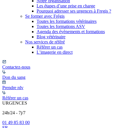
Notre organisation
Les étapes d’une prise en charge
Pourquoi adresser ses urgences à Fregis ?
Se former avec Frégis
Toutes les formations vétérinaires
Toutes les formations ASV
Agenda des évènements et formations
Blog vétérinaire
Nos services de référé
Référer un cas
L’imagerie en direct
Contactez-nous
Don du sang
Prendre rdv
Référer un cas
URGENCES
24h/24 - 7j/7
01 49 85 83 00
FR