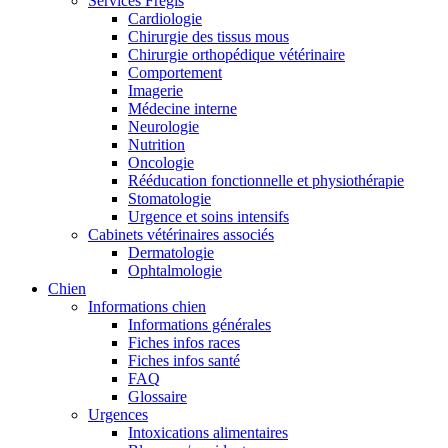
Services Frégis
Cardiologie
Chirurgie des tissus mous
Chirurgie orthopédique vétérinaire
Comportement
Imagerie
Médecine interne
Neurologie
Nutrition
Oncologie
Rééducation fonctionnelle et physiothérapie
Stomatologie
Urgence et soins intensifs
Cabinets vétérinaires associés
Dermatologie
Ophtalmologie
Chien
Informations chien
Informations générales
Fiches infos races
Fiches infos santé
FAQ
Glossaire
Urgences
Intoxications alimentaires