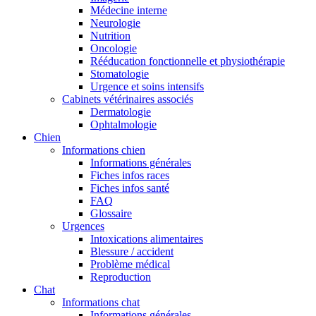
Médecine interne
Neurologie
Nutrition
Oncologie
Rééducation fonctionnelle et physiothérapie
Stomatologie
Urgence et soins intensifs
Cabinets vétérinaires associés
Dermatologie
Ophtalmologie
Chien
Informations chien
Informations générales
Fiches infos races
Fiches infos santé
FAQ
Glossaire
Urgences
Intoxications alimentaires
Blessure / accident
Problème médical
Reproduction
Chat
Informations chat
Informations générales