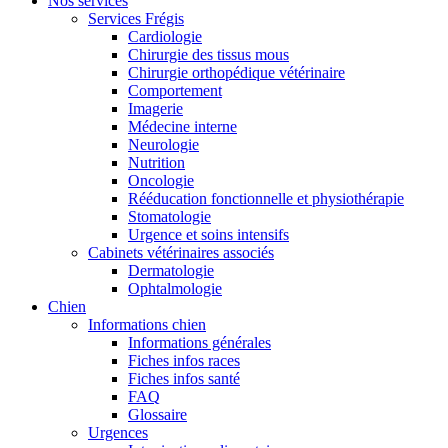
Nos services
Services Frégis
Cardiologie
Chirurgie des tissus mous
Chirurgie orthopédique vétérinaire
Comportement
Imagerie
Médecine interne
Neurologie
Nutrition
Oncologie
Rééducation fonctionnelle et physiothérapie
Stomatologie
Urgence et soins intensifs
Cabinets vétérinaires associés
Dermatologie
Ophtalmologie
Chien
Informations chien
Informations générales
Fiches infos races
Fiches infos santé
FAQ
Glossaire
Urgences