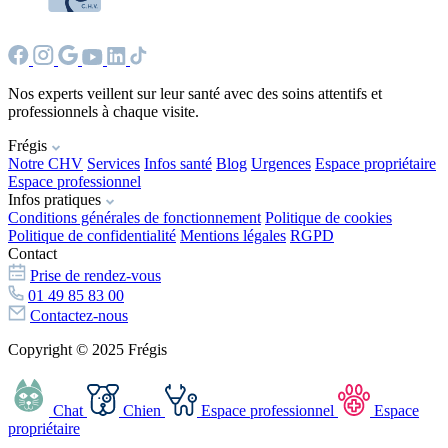
Nos experts veillent sur leur santé avec des soins attentifs et
professionnels à chaque visite.
Frégis
Notre CHV
Services
Infos santé
Blog
Urgences
Espace propriétaire
Espace professionnel
Infos pratiques
Conditions générales de fonctionnement
Politique de cookies
Politique de confidentialité
Mentions légales
RGPD
Contact
Prise de rendez-vous
01 49 85 83 00
Contactez-nous
Copyright © 2025 Frégis
Chat
Chien
Espace professionnel
Espace
propriétaire