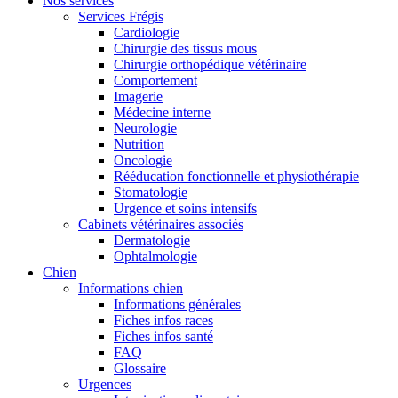
Nos services
Services Frégis
Cardiologie
Chirurgie des tissus mous
Chirurgie orthopédique vétérinaire
Comportement
Imagerie
Médecine interne
Neurologie
Nutrition
Oncologie
Rééducation fonctionnelle et physiothérapie
Stomatologie
Urgence et soins intensifs
Cabinets vétérinaires associés
Dermatologie
Ophtalmologie
Chien
Informations chien
Informations générales
Fiches infos races
Fiches infos santé
FAQ
Glossaire
Urgences