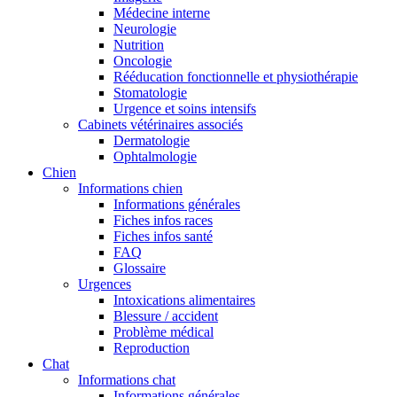
Médecine interne
Neurologie
Nutrition
Oncologie
Rééducation fonctionnelle et physiothérapie
Stomatologie
Urgence et soins intensifs
Cabinets vétérinaires associés
Dermatologie
Ophtalmologie
Chien
Informations chien
Informations générales
Fiches infos races
Fiches infos santé
FAQ
Glossaire
Urgences
Intoxications alimentaires
Blessure / accident
Problème médical
Reproduction
Chat
Informations chat
Informations générales