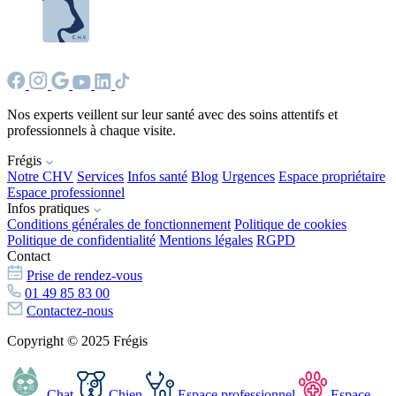
Nos experts veillent sur leur santé avec des soins attentifs et
professionnels à chaque visite.
Frégis
Notre CHV
Services
Infos santé
Blog
Urgences
Espace propriétaire
Espace professionnel
Infos pratiques
Conditions générales de fonctionnement
Politique de cookies
Politique de confidentialité
Mentions légales
RGPD
Contact
Prise de rendez-vous
01 49 85 83 00
Contactez-nous
Copyright © 2025 Frégis
Chat
Chien
Espace professionnel
Espace