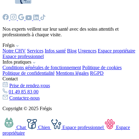
Nos experts veillent sur leur santé avec des soins attentifs et
professionnels à chaque visite.
Frégis
Notre CHV
Services
Infos santé
Blog
Urgences
Espace propriétaire
Espace professionnel
Infos pratiques
Conditions générales de fonctionnement
Politique de cookies
Politique de confidentialité
Mentions légales
RGPD
Contact
Prise de rendez-vous
01 49 85 83 00
Contactez-nous
Copyright © 2025 Frégis
Chat
Chien
Espace professionnel
Espace
propriétaire