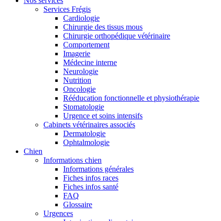
Nos services
Services Frégis
Cardiologie
Chirurgie des tissus mous
Chirurgie orthopédique vétérinaire
Comportement
Imagerie
Médecine interne
Neurologie
Nutrition
Oncologie
Rééducation fonctionnelle et physiothérapie
Stomatologie
Urgence et soins intensifs
Cabinets vétérinaires associés
Dermatologie
Ophtalmologie
Chien
Informations chien
Informations générales
Fiches infos races
Fiches infos santé
FAQ
Glossaire
Urgences