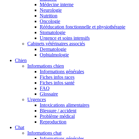
Médecine interne
Neurologie
Nutrition
Oncologie
Rééducation fonctionnelle et physiothérapie
Stomatologie
Urgence et soins intensifs
Cabinets vétérinaires associés
Dermatologie
Ophtalmologie
Chien
Informations chien
Informations générales
Fiches infos races
Fiches infos santé
FAQ
Glossaire
Urgences
Intoxications alimentaires
Blessure / accident
Problème médical
Reproduction
Chat
Informations chat
Informations générales