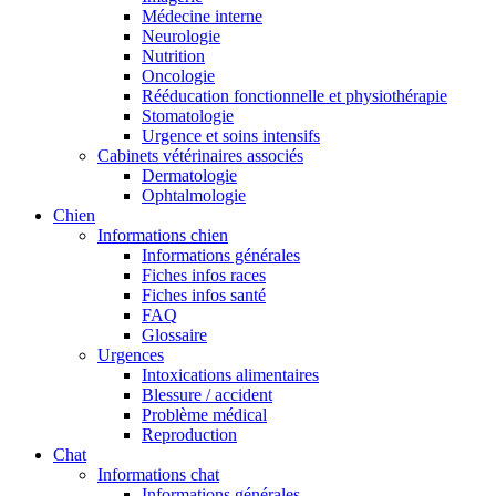
Médecine interne
Neurologie
Nutrition
Oncologie
Rééducation fonctionnelle et physiothérapie
Stomatologie
Urgence et soins intensifs
Cabinets vétérinaires associés
Dermatologie
Ophtalmologie
Chien
Informations chien
Informations générales
Fiches infos races
Fiches infos santé
FAQ
Glossaire
Urgences
Intoxications alimentaires
Blessure / accident
Problème médical
Reproduction
Chat
Informations chat
Informations générales