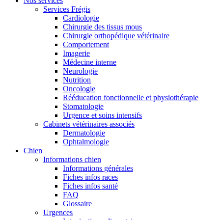
Nos services
Services Frégis
Cardiologie
Chirurgie des tissus mous
Chirurgie orthopédique vétérinaire
Comportement
Imagerie
Médecine interne
Neurologie
Nutrition
Oncologie
Rééducation fonctionnelle et physiothérapie
Stomatologie
Urgence et soins intensifs
Cabinets vétérinaires associés
Dermatologie
Ophtalmologie
Chien
Informations chien
Informations générales
Fiches infos races
Fiches infos santé
FAQ
Glossaire
Urgences