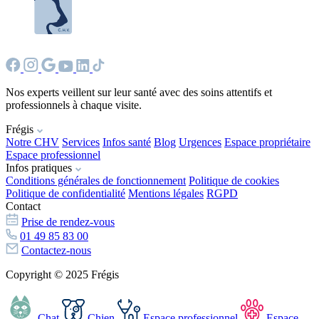
Nos experts veillent sur leur santé avec des soins attentifs et
professionnels à chaque visite.
Frégis
Notre CHV
Services
Infos santé
Blog
Urgences
Espace propriétaire
Espace professionnel
Infos pratiques
Conditions générales de fonctionnement
Politique de cookies
Politique de confidentialité
Mentions légales
RGPD
Contact
Prise de rendez-vous
01 49 85 83 00
Contactez-nous
Copyright © 2025 Frégis
Chat
Chien
Espace professionnel
Espace