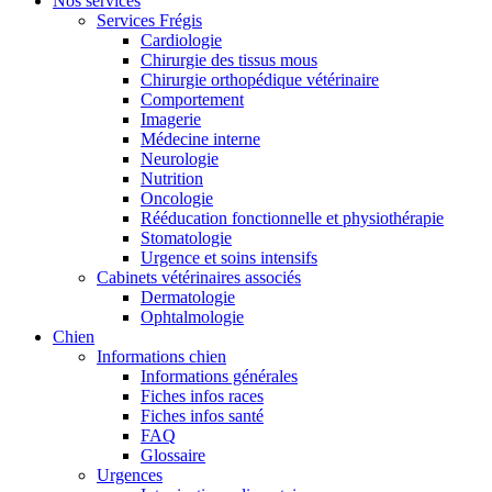
Nos services
Services Frégis
Cardiologie
Chirurgie des tissus mous
Chirurgie orthopédique vétérinaire
Comportement
Imagerie
Médecine interne
Neurologie
Nutrition
Oncologie
Rééducation fonctionnelle et physiothérapie
Stomatologie
Urgence et soins intensifs
Cabinets vétérinaires associés
Dermatologie
Ophtalmologie
Chien
Informations chien
Informations générales
Fiches infos races
Fiches infos santé
FAQ
Glossaire
Urgences