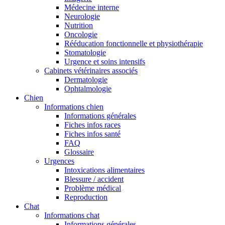
Médecine interne
Neurologie
Nutrition
Oncologie
Rééducation fonctionnelle et physiothérapie
Stomatologie
Urgence et soins intensifs
Cabinets vétérinaires associés
Dermatologie
Ophtalmologie
Chien
Informations chien
Informations générales
Fiches infos races
Fiches infos santé
FAQ
Glossaire
Urgences
Intoxications alimentaires
Blessure / accident
Problème médical
Reproduction
Chat
Informations chat
Informations générales