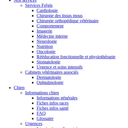
Nos services
Services Frégis
Cardiologie
Chirurgie des tissus mous
Chirurgie orthopédique vétérinaire
Comportement
Imagerie
Médecine interne
Neurologie
Nutrition
Oncologie
Rééducation fonctionnelle et physiothérapie
Stomatologie
Urgence et soins intensifs
Cabinets vétérinaires associés
Dermatologie
Ophtalmologie
Chien
Informations chien
Informations générales
Fiches infos races
Fiches infos santé
FAQ
Glossaire
Urgences