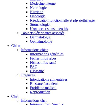
Médecine interne
Neurologie
Nutrition
Oncologie
Rééducation fonctionnelle et physiothérapie
Stomatologie
Urgence et soins intensifs
Cabinets vétérinaires associés
Dermatologie
Ophtalmologie
Chien
Informations chien
Informations générales
Fiches infos races
Fiches infos santé
FAQ
Glossaire
Urgences
Intoxications alimentaires
Blessure / accident
Problème médical
Reproduction
Chat
Informations chat
Informations générales