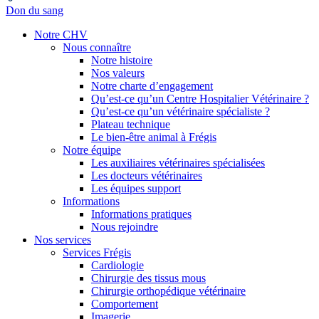
Don du sang
Notre CHV
Nous connaître
Notre histoire
Nos valeurs
Notre charte d’engagement
Qu’est-ce qu’un Centre Hospitalier Vétérinaire ?
Qu’est-ce qu’un vétérinaire spécialiste ?
Plateau technique
Le bien-être animal à Frégis
Notre équipe
Les auxiliaires vétérinaires spécialisées
Les docteurs vétérinaires
Les équipes support
Informations
Informations pratiques
Nous rejoindre
Nos services
Services Frégis
Cardiologie
Chirurgie des tissus mous
Chirurgie orthopédique vétérinaire
Comportement
Imagerie