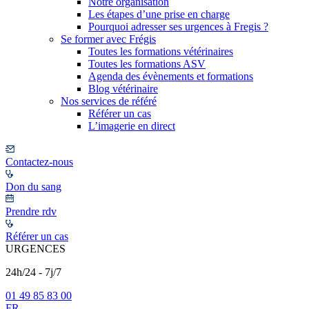
Notre organisation
Les étapes d’une prise en charge
Pourquoi adresser ses urgences à Fregis ?
Se former avec Frégis
Toutes les formations vétérinaires
Toutes les formations ASV
Agenda des évènements et formations
Blog vétérinaire
Nos services de référé
Référer un cas
L’imagerie en direct
Contactez-nous
Don du sang
Prendre rdv
Référer un cas
URGENCES
24h/24 - 7j/7
01 49 85 83 00
FR