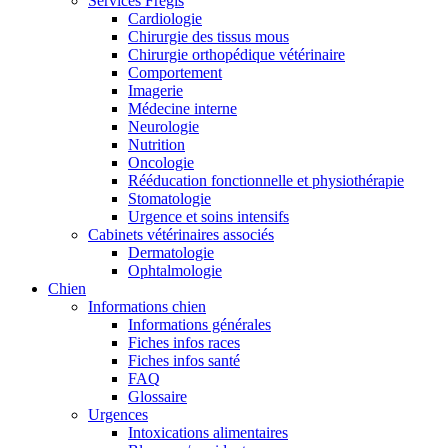
Services Frégis
Cardiologie
Chirurgie des tissus mous
Chirurgie orthopédique vétérinaire
Comportement
Imagerie
Médecine interne
Neurologie
Nutrition
Oncologie
Rééducation fonctionnelle et physiothérapie
Stomatologie
Urgence et soins intensifs
Cabinets vétérinaires associés
Dermatologie
Ophtalmologie
Chien
Informations chien
Informations générales
Fiches infos races
Fiches infos santé
FAQ
Glossaire
Urgences
Intoxications alimentaires