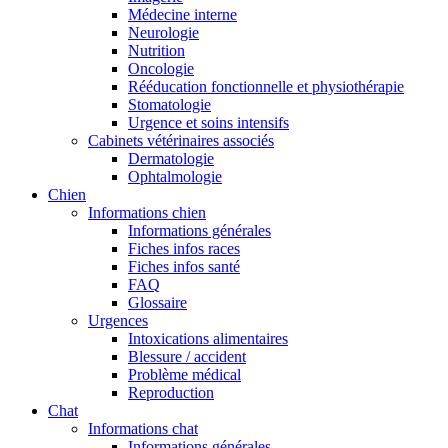
Médecine interne
Neurologie
Nutrition
Oncologie
Rééducation fonctionnelle et physiothérapie
Stomatologie
Urgence et soins intensifs
Cabinets vétérinaires associés
Dermatologie
Ophtalmologie
Chien
Informations chien
Informations générales
Fiches infos races
Fiches infos santé
FAQ
Glossaire
Urgences
Intoxications alimentaires
Blessure / accident
Problème médical
Reproduction
Chat
Informations chat
Informations générales