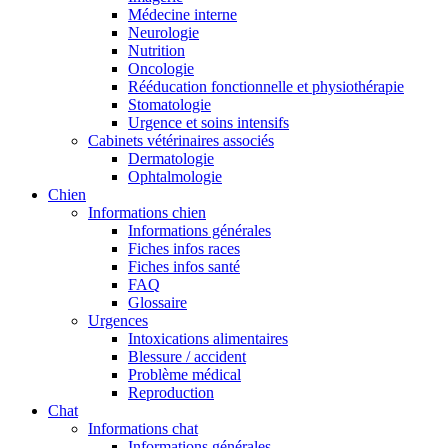
Médecine interne
Neurologie
Nutrition
Oncologie
Rééducation fonctionnelle et physiothérapie
Stomatologie
Urgence et soins intensifs
Cabinets vétérinaires associés
Dermatologie
Ophtalmologie
Chien
Informations chien
Informations générales
Fiches infos races
Fiches infos santé
FAQ
Glossaire
Urgences
Intoxications alimentaires
Blessure / accident
Problème médical
Reproduction
Chat
Informations chat
Informations générales