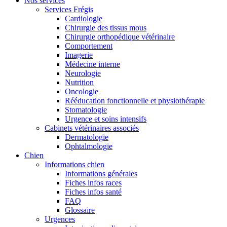
Nos services
Services Frégis
Cardiologie
Chirurgie des tissus mous
Chirurgie orthopédique vétérinaire
Comportement
Imagerie
Médecine interne
Neurologie
Nutrition
Oncologie
Rééducation fonctionnelle et physiothérapie
Stomatologie
Urgence et soins intensifs
Cabinets vétérinaires associés
Dermatologie
Ophtalmologie
Chien
Informations chien
Informations générales
Fiches infos races
Fiches infos santé
FAQ
Glossaire
Urgences