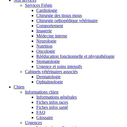
Nos services
Services Frégis
Cardiologie
Chirurgie des tissus mous
Chirurgie orthopédique vétérinaire
Comportement
Imagerie
Médecine interne
Neurologie
Nutrition
Oncologie
Rééducation fonctionnelle et physiothérapie
Stomatologie
Urgence et soins intensifs
Cabinets vétérinaires associés
Dermatologie
Ophtalmologie
Chien
Informations chien
Informations générales
Fiches infos races
Fiches infos santé
FAQ
Glossaire
Urgences