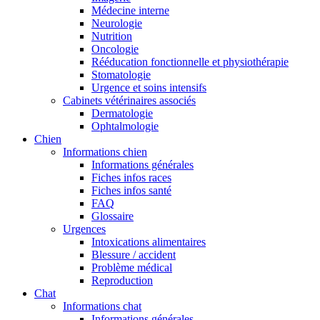
Médecine interne
Neurologie
Nutrition
Oncologie
Rééducation fonctionnelle et physiothérapie
Stomatologie
Urgence et soins intensifs
Cabinets vétérinaires associés
Dermatologie
Ophtalmologie
Chien
Informations chien
Informations générales
Fiches infos races
Fiches infos santé
FAQ
Glossaire
Urgences
Intoxications alimentaires
Blessure / accident
Problème médical
Reproduction
Chat
Informations chat
Informations générales