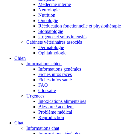
Médecine interne
Neurologie
Nutrition
Oncologie
Rééducation fonctionnelle et physiothérapie
Stomatologie
Urgence et soins intensifs
Cabinets vétérinaires associés
Dermatologie
Ophtalmologie
Chien
Informations chien
Informations générales
Fiches infos races
Fiches infos santé
FAQ
Glossaire
Urgences
Intoxications alimentaires
Blessure / accident
Problème médical
Reproduction
Chat
Informations chat
Informations générales