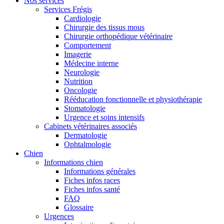
Nos services
Services Frégis
Cardiologie
Chirurgie des tissus mous
Chirurgie orthopédique vétérinaire
Comportement
Imagerie
Médecine interne
Neurologie
Nutrition
Oncologie
Rééducation fonctionnelle et physiothérapie
Stomatologie
Urgence et soins intensifs
Cabinets vétérinaires associés
Dermatologie
Ophtalmologie
Chien
Informations chien
Informations générales
Fiches infos races
Fiches infos santé
FAQ
Glossaire
Urgences