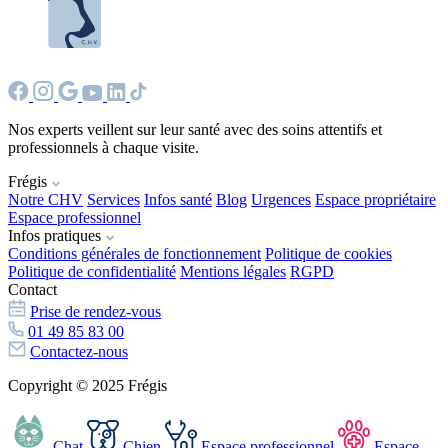
Nos experts veillent sur leur santé avec des soins attentifs et
professionnels à chaque visite.
Frégis
Notre CHV
Services
Infos santé
Blog
Urgences
Espace propriétaire
Espace professionnel
Infos pratiques
Conditions générales de fonctionnement
Politique de cookies
Politique de confidentialité
Mentions légales
RGPD
Contact
Prise de rendez-vous
01 49 85 83 00
Contactez-nous
Copyright © 2025 Frégis
Chat
Chien
Espace professionnel
Espace