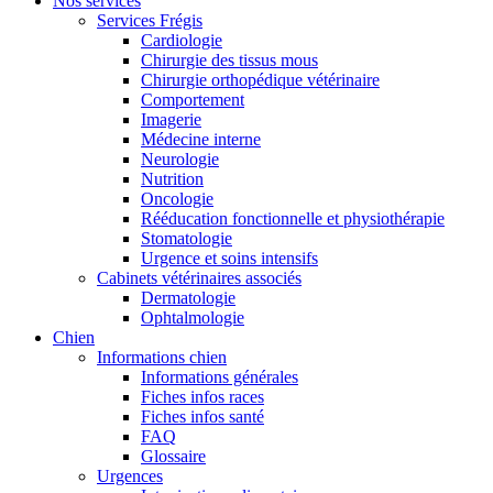
Nos services
Services Frégis
Cardiologie
Chirurgie des tissus mous
Chirurgie orthopédique vétérinaire
Comportement
Imagerie
Médecine interne
Neurologie
Nutrition
Oncologie
Rééducation fonctionnelle et physiothérapie
Stomatologie
Urgence et soins intensifs
Cabinets vétérinaires associés
Dermatologie
Ophtalmologie
Chien
Informations chien
Informations générales
Fiches infos races
Fiches infos santé
FAQ
Glossaire
Urgences