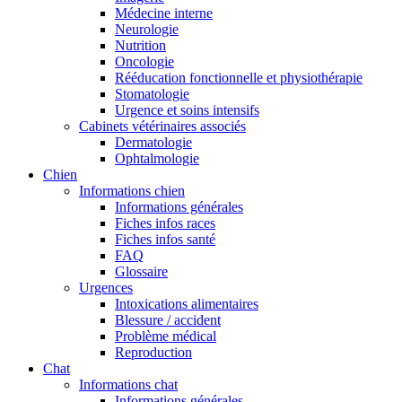
Médecine interne
Neurologie
Nutrition
Oncologie
Rééducation fonctionnelle et physiothérapie
Stomatologie
Urgence et soins intensifs
Cabinets vétérinaires associés
Dermatologie
Ophtalmologie
Chien
Informations chien
Informations générales
Fiches infos races
Fiches infos santé
FAQ
Glossaire
Urgences
Intoxications alimentaires
Blessure / accident
Problème médical
Reproduction
Chat
Informations chat
Informations générales