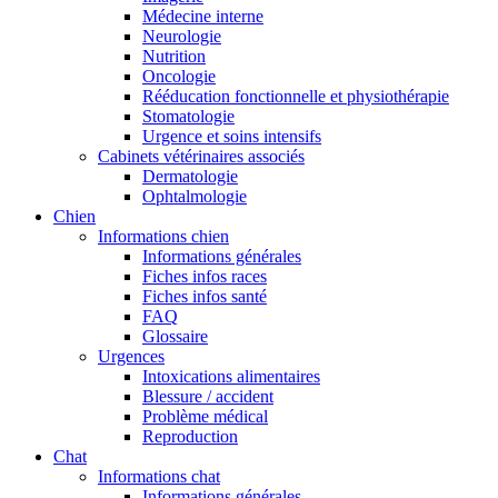
Médecine interne
Neurologie
Nutrition
Oncologie
Rééducation fonctionnelle et physiothérapie
Stomatologie
Urgence et soins intensifs
Cabinets vétérinaires associés
Dermatologie
Ophtalmologie
Chien
Informations chien
Informations générales
Fiches infos races
Fiches infos santé
FAQ
Glossaire
Urgences
Intoxications alimentaires
Blessure / accident
Problème médical
Reproduction
Chat
Informations chat
Informations générales