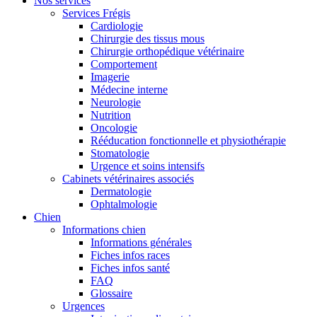
Nos services
Services Frégis
Cardiologie
Chirurgie des tissus mous
Chirurgie orthopédique vétérinaire
Comportement
Imagerie
Médecine interne
Neurologie
Nutrition
Oncologie
Rééducation fonctionnelle et physiothérapie
Stomatologie
Urgence et soins intensifs
Cabinets vétérinaires associés
Dermatologie
Ophtalmologie
Chien
Informations chien
Informations générales
Fiches infos races
Fiches infos santé
FAQ
Glossaire
Urgences