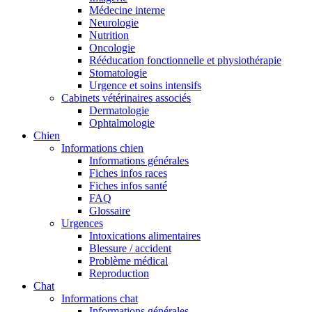
Médecine interne
Neurologie
Nutrition
Oncologie
Rééducation fonctionnelle et physiothérapie
Stomatologie
Urgence et soins intensifs
Cabinets vétérinaires associés
Dermatologie
Ophtalmologie
Chien
Informations chien
Informations générales
Fiches infos races
Fiches infos santé
FAQ
Glossaire
Urgences
Intoxications alimentaires
Blessure / accident
Problème médical
Reproduction
Chat
Informations chat
Informations générales