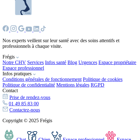
Nos experts veillent sur leur santé avec des soins attentifs et
professionnels à chaque visite.
Frégis
Notre CHV
Services
Infos santé
Blog
Urgences
Espace propriétaire
Espace professionnel
Infos pratiques
Conditions générales de fonctionnement
Politique de cookies
Politique de confidentialité
Mentions légales
RGPD
Contact
Prise de rendez-vous
01 49 85 83 00
Contactez-nous
Copyright © 2025 Frégis
Chat
Chien
Espace professionnel
Espace