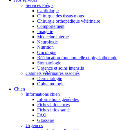
Nos services
Services Frégis
Cardiologie
Chirurgie des tissus mous
Chirurgie orthopédique vétérinaire
Comportement
Imagerie
Médecine interne
Neurologie
Nutrition
Oncologie
Rééducation fonctionnelle et physiothérapie
Stomatologie
Urgence et soins intensifs
Cabinets vétérinaires associés
Dermatologie
Ophtalmologie
Chien
Informations chien
Informations générales
Fiches infos races
Fiches infos santé
FAQ
Glossaire
Urgences