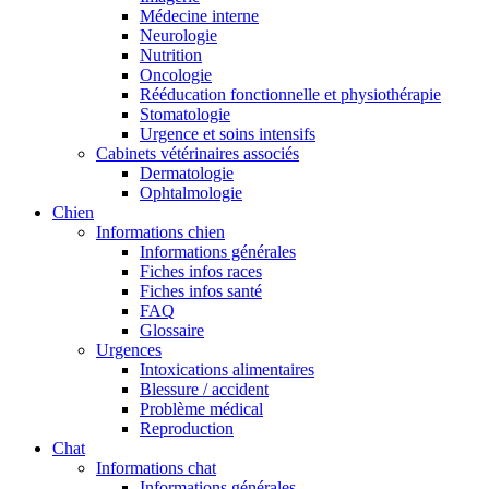
Médecine interne
Neurologie
Nutrition
Oncologie
Rééducation fonctionnelle et physiothérapie
Stomatologie
Urgence et soins intensifs
Cabinets vétérinaires associés
Dermatologie
Ophtalmologie
Chien
Informations chien
Informations générales
Fiches infos races
Fiches infos santé
FAQ
Glossaire
Urgences
Intoxications alimentaires
Blessure / accident
Problème médical
Reproduction
Chat
Informations chat
Informations générales