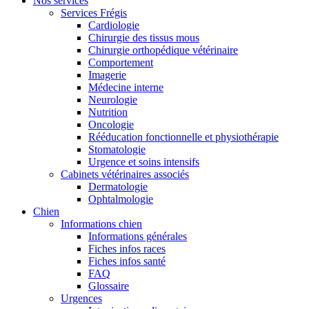
Nos services
Services Frégis
Cardiologie
Chirurgie des tissus mous
Chirurgie orthopédique vétérinaire
Comportement
Imagerie
Médecine interne
Neurologie
Nutrition
Oncologie
Rééducation fonctionnelle et physiothérapie
Stomatologie
Urgence et soins intensifs
Cabinets vétérinaires associés
Dermatologie
Ophtalmologie
Chien
Informations chien
Informations générales
Fiches infos races
Fiches infos santé
FAQ
Glossaire
Urgences