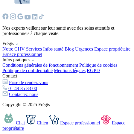
Nos experts veillent sur leur santé avec des soins attentifs et
professionnels à chaque visite.
Frégis
Notre CHV
Services
Infos santé
Blog
Urgences
Espace propriétaire
Espace professionnel
Infos pratiques
Conditions générales de fonctionnement
Politique de cookies
Politique de confidentialité
Mentions légales
RGPD
Contact
Prise de rendez-vous
01 49 85 83 00
Contactez-nous
Copyright © 2025 Frégis
Chat
Chien
Espace professionnel
Espace
propriétaire