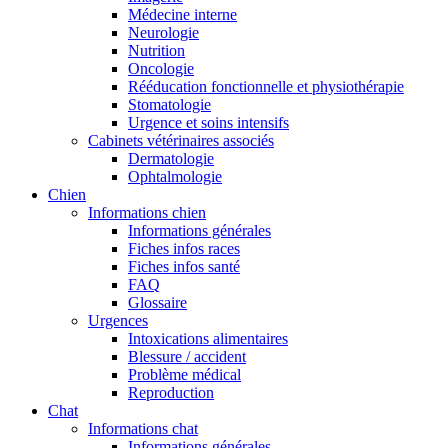
Médecine interne
Neurologie
Nutrition
Oncologie
Rééducation fonctionnelle et physiothérapie
Stomatologie
Urgence et soins intensifs
Cabinets vétérinaires associés
Dermatologie
Ophtalmologie
Chien
Informations chien
Informations générales
Fiches infos races
Fiches infos santé
FAQ
Glossaire
Urgences
Intoxications alimentaires
Blessure / accident
Problème médical
Reproduction
Chat
Informations chat
Informations générales