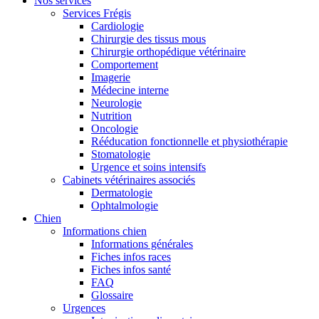
Nos services
Services Frégis
Cardiologie
Chirurgie des tissus mous
Chirurgie orthopédique vétérinaire
Comportement
Imagerie
Médecine interne
Neurologie
Nutrition
Oncologie
Rééducation fonctionnelle et physiothérapie
Stomatologie
Urgence et soins intensifs
Cabinets vétérinaires associés
Dermatologie
Ophtalmologie
Chien
Informations chien
Informations générales
Fiches infos races
Fiches infos santé
FAQ
Glossaire
Urgences