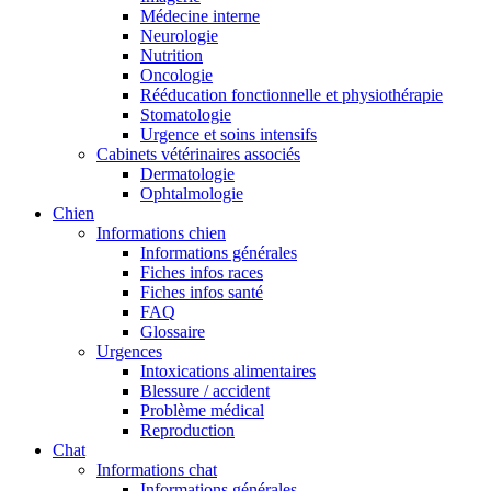
Médecine interne
Neurologie
Nutrition
Oncologie
Rééducation fonctionnelle et physiothérapie
Stomatologie
Urgence et soins intensifs
Cabinets vétérinaires associés
Dermatologie
Ophtalmologie
Chien
Informations chien
Informations générales
Fiches infos races
Fiches infos santé
FAQ
Glossaire
Urgences
Intoxications alimentaires
Blessure / accident
Problème médical
Reproduction
Chat
Informations chat
Informations générales