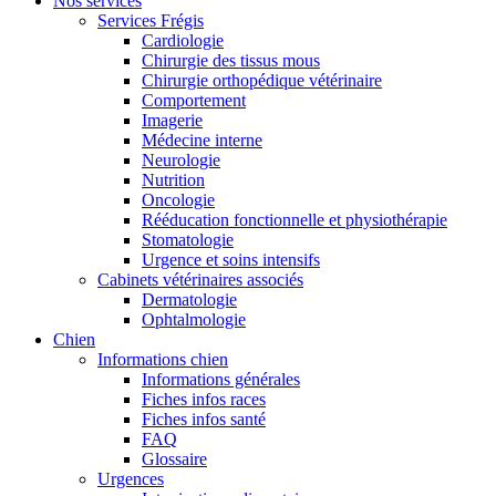
Nos services
Services Frégis
Cardiologie
Chirurgie des tissus mous
Chirurgie orthopédique vétérinaire
Comportement
Imagerie
Médecine interne
Neurologie
Nutrition
Oncologie
Rééducation fonctionnelle et physiothérapie
Stomatologie
Urgence et soins intensifs
Cabinets vétérinaires associés
Dermatologie
Ophtalmologie
Chien
Informations chien
Informations générales
Fiches infos races
Fiches infos santé
FAQ
Glossaire
Urgences