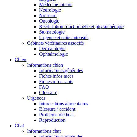
Médecine interne
Neurologie
Nutrition
Oncologie
Rééducation fonctionnelle et physiothérapie
Stomatologie
Urgence et soins intensifs
Cabinets vétérinaires associés
Dermatologie
Ophtalmologie
Chien
Informations chien
Informations générales
Fiches infos races
Fiches infos santé
FAQ
Glossaire
Urgences
Intoxications alimentaires
Blessure / accident
Problème médical
Reproduction
Chat
Informations chat
Informations générales