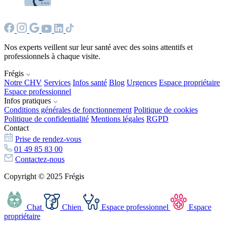
Nos experts veillent sur leur santé avec des soins attentifs et
professionnels à chaque visite.
Frégis
Notre CHV
Services
Infos santé
Blog
Urgences
Espace propriétaire
Espace professionnel
Infos pratiques
Conditions générales de fonctionnement
Politique de cookies
Politique de confidentialité
Mentions légales
RGPD
Contact
Prise de rendez-vous
01 49 85 83 00
Contactez-nous
Copyright © 2025 Frégis
Chat
Chien
Espace professionnel
Espace
propriétaire