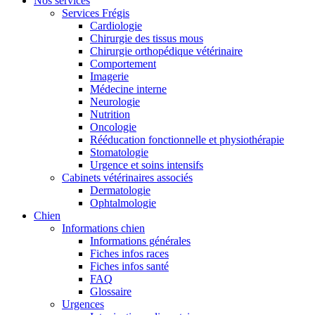
Nos services
Services Frégis
Cardiologie
Chirurgie des tissus mous
Chirurgie orthopédique vétérinaire
Comportement
Imagerie
Médecine interne
Neurologie
Nutrition
Oncologie
Rééducation fonctionnelle et physiothérapie
Stomatologie
Urgence et soins intensifs
Cabinets vétérinaires associés
Dermatologie
Ophtalmologie
Chien
Informations chien
Informations générales
Fiches infos races
Fiches infos santé
FAQ
Glossaire
Urgences