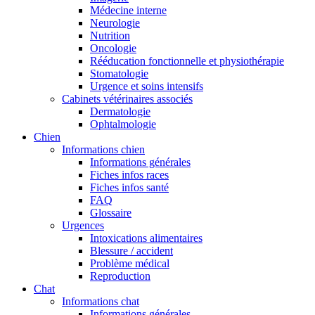
Médecine interne
Neurologie
Nutrition
Oncologie
Rééducation fonctionnelle et physiothérapie
Stomatologie
Urgence et soins intensifs
Cabinets vétérinaires associés
Dermatologie
Ophtalmologie
Chien
Informations chien
Informations générales
Fiches infos races
Fiches infos santé
FAQ
Glossaire
Urgences
Intoxications alimentaires
Blessure / accident
Problème médical
Reproduction
Chat
Informations chat
Informations générales