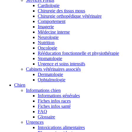
Services Frégis
Cardiologie
Chirurgie des tissus mous
Chirurgie orthopédique vétérinaire
Comportement
Imagerie
Médecine interne
Neurologie
Nutrition
Oncologie
Rééducation fonctionnelle et physiothérapie
Stomatologie
Urgence et soins intensifs
Cabinets vétérinaires associés
Dermatologie
Ophtalmologie
Chien
Informations chien
Informations générales
Fiches infos races
Fiches infos santé
FAQ
Glossaire
Urgences
Intoxications alimentaires