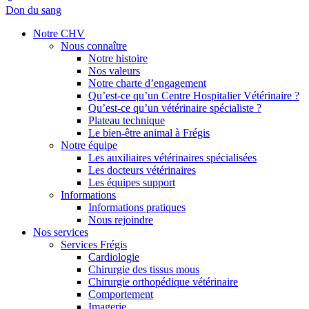
Don du sang
Notre CHV
Nous connaître
Notre histoire
Nos valeurs
Notre charte d’engagement
Qu’est-ce qu’un Centre Hospitalier Vétérinaire ?
Qu’est-ce qu’un vétérinaire spécialiste ?
Plateau technique
Le bien-être animal à Frégis
Notre équipe
Les auxiliaires vétérinaires spécialisées
Les docteurs vétérinaires
Les équipes support
Informations
Informations pratiques
Nous rejoindre
Nos services
Services Frégis
Cardiologie
Chirurgie des tissus mous
Chirurgie orthopédique vétérinaire
Comportement
Imagerie