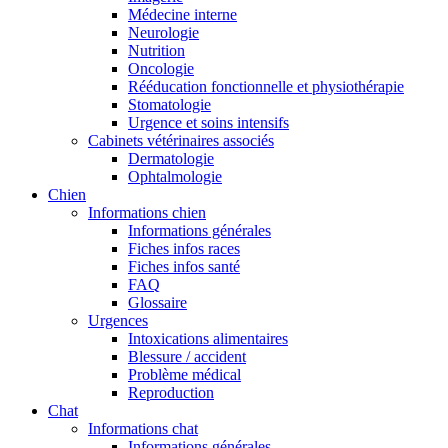
Médecine interne
Neurologie
Nutrition
Oncologie
Rééducation fonctionnelle et physiothérapie
Stomatologie
Urgence et soins intensifs
Cabinets vétérinaires associés
Dermatologie
Ophtalmologie
Chien
Informations chien
Informations générales
Fiches infos races
Fiches infos santé
FAQ
Glossaire
Urgences
Intoxications alimentaires
Blessure / accident
Problème médical
Reproduction
Chat
Informations chat
Informations générales