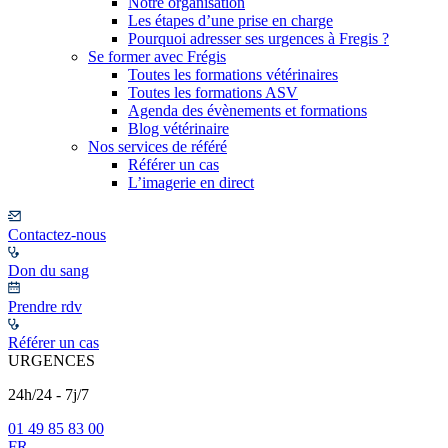
Notre organisation
Les étapes d’une prise en charge
Pourquoi adresser ses urgences à Fregis ?
Se former avec Frégis
Toutes les formations vétérinaires
Toutes les formations ASV
Agenda des évènements et formations
Blog vétérinaire
Nos services de référé
Référer un cas
L’imagerie en direct
Contactez-nous
Don du sang
Prendre rdv
Référer un cas
URGENCES
24h/24 - 7j/7
01 49 85 83 00
FR