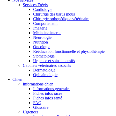
Nos services
Services Frégis
Cardiologie
Chirurgie des tissus mous
Chirurgie orthopédique vétérinaire
Comportement
Imagerie
Médecine interne
Neurologie
Nutrition
Oncologie
Rééducation fonctionnelle et physiothérapie
Stomatologie
Urgence et soins intensifs
Cabinets vétérinaires associés
Dermatologie
Ophtalmologie
Chien
Informations chien
Informations générales
Fiches infos races
Fiches infos santé
FAQ
Glossaire
Urgences