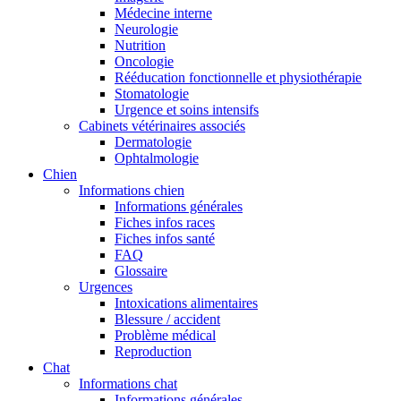
Médecine interne
Neurologie
Nutrition
Oncologie
Rééducation fonctionnelle et physiothérapie
Stomatologie
Urgence et soins intensifs
Cabinets vétérinaires associés
Dermatologie
Ophtalmologie
Chien
Informations chien
Informations générales
Fiches infos races
Fiches infos santé
FAQ
Glossaire
Urgences
Intoxications alimentaires
Blessure / accident
Problème médical
Reproduction
Chat
Informations chat
Informations générales