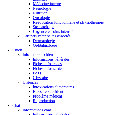
Médecine interne
Neurologie
Nutrition
Oncologie
Rééducation fonctionnelle et physiothérapie
Stomatologie
Urgence et soins intensifs
Cabinets vétérinaires associés
Dermatologie
Ophtalmologie
Chien
Informations chien
Informations générales
Fiches infos races
Fiches infos santé
FAQ
Glossaire
Urgences
Intoxications alimentaires
Blessure / accident
Problème médical
Reproduction
Chat
Informations chat
Informations générales