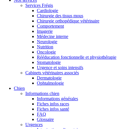
Nos services
Services Frégis
Cardiologie
Chirurgie des tissus mous
Chirurgie orthopédique vétérinaire
Comportement
Imagerie
Médecine interne
Neurologie
Nutrition
Oncologie
Rééducation fonctionnelle et physiothérapie
Stomatologie
Urgence et soins intensifs
Cabinets vétérinaires associés
Dermatologie
Ophtalmologie
Chien
Informations chien
Informations générales
Fiches infos races
Fiches infos santé
FAQ
Glossaire
Urgences