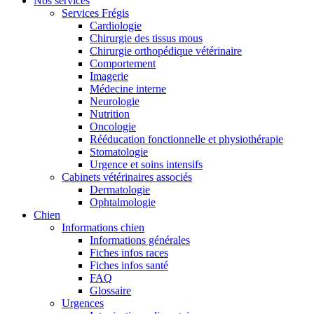
Nos services
Services Frégis
Cardiologie
Chirurgie des tissus mous
Chirurgie orthopédique vétérinaire
Comportement
Imagerie
Médecine interne
Neurologie
Nutrition
Oncologie
Rééducation fonctionnelle et physiothérapie
Stomatologie
Urgence et soins intensifs
Cabinets vétérinaires associés
Dermatologie
Ophtalmologie
Chien
Informations chien
Informations générales
Fiches infos races
Fiches infos santé
FAQ
Glossaire
Urgences