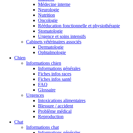
Médecine interne
Neurologie
Nutrition
Oncologie
Rééducation fonctionnelle et physiothérapie
Stomatologie
Urgence et soins intensifs
Cabinets vétérinaires associés
Dermatologie
Ophtalmologie
Chien
Informations chien
Informations générales
Fiches infos races
Fiches infos santé
FAQ
Glossaire
Urgences
Intoxications alimentaires
Blessure / accident
Problème médical
Reproduction
Chat
Informations chat
Informations générales