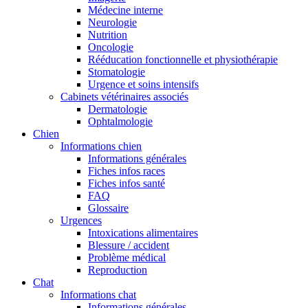
Médecine interne
Neurologie
Nutrition
Oncologie
Rééducation fonctionnelle et physiothérapie
Stomatologie
Urgence et soins intensifs
Cabinets vétérinaires associés
Dermatologie
Ophtalmologie
Chien
Informations chien
Informations générales
Fiches infos races
Fiches infos santé
FAQ
Glossaire
Urgences
Intoxications alimentaires
Blessure / accident
Problème médical
Reproduction
Chat
Informations chat
Informations générales