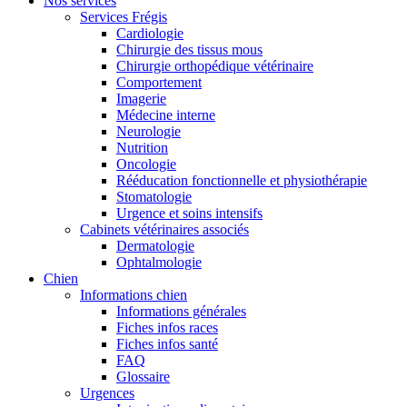
Nos services
Services Frégis
Cardiologie
Chirurgie des tissus mous
Chirurgie orthopédique vétérinaire
Comportement
Imagerie
Médecine interne
Neurologie
Nutrition
Oncologie
Rééducation fonctionnelle et physiothérapie
Stomatologie
Urgence et soins intensifs
Cabinets vétérinaires associés
Dermatologie
Ophtalmologie
Chien
Informations chien
Informations générales
Fiches infos races
Fiches infos santé
FAQ
Glossaire
Urgences