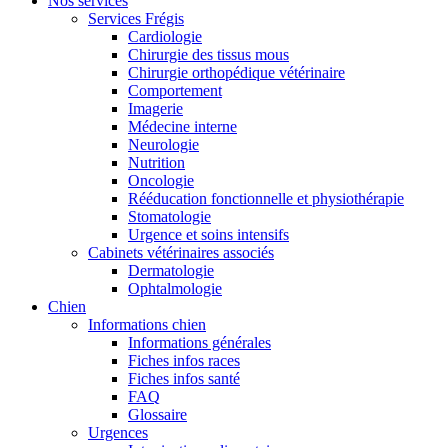
Nos services
Services Frégis
Cardiologie
Chirurgie des tissus mous
Chirurgie orthopédique vétérinaire
Comportement
Imagerie
Médecine interne
Neurologie
Nutrition
Oncologie
Rééducation fonctionnelle et physiothérapie
Stomatologie
Urgence et soins intensifs
Cabinets vétérinaires associés
Dermatologie
Ophtalmologie
Chien
Informations chien
Informations générales
Fiches infos races
Fiches infos santé
FAQ
Glossaire
Urgences