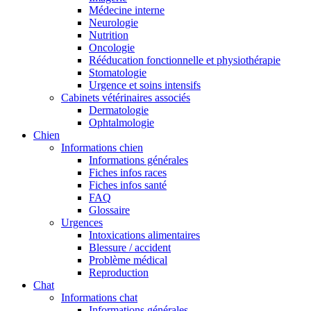
Médecine interne
Neurologie
Nutrition
Oncologie
Rééducation fonctionnelle et physiothérapie
Stomatologie
Urgence et soins intensifs
Cabinets vétérinaires associés
Dermatologie
Ophtalmologie
Chien
Informations chien
Informations générales
Fiches infos races
Fiches infos santé
FAQ
Glossaire
Urgences
Intoxications alimentaires
Blessure / accident
Problème médical
Reproduction
Chat
Informations chat
Informations générales