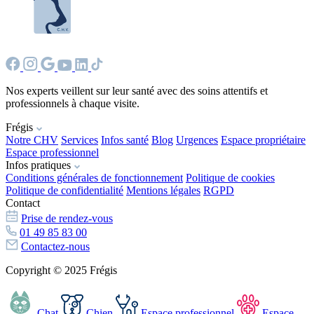
Nos experts veillent sur leur santé avec des soins attentifs et
professionnels à chaque visite.
Frégis
Notre CHV
Services
Infos santé
Blog
Urgences
Espace propriétaire
Espace professionnel
Infos pratiques
Conditions générales de fonctionnement
Politique de cookies
Politique de confidentialité
Mentions légales
RGPD
Contact
Prise de rendez-vous
01 49 85 83 00
Contactez-nous
Copyright © 2025 Frégis
Chat
Chien
Espace professionnel
Espace