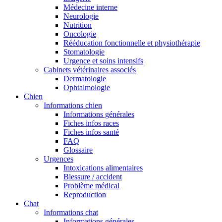
Médecine interne
Neurologie
Nutrition
Oncologie
Rééducation fonctionnelle et physiothérapie
Stomatologie
Urgence et soins intensifs
Cabinets vétérinaires associés
Dermatologie
Ophtalmologie
Chien
Informations chien
Informations générales
Fiches infos races
Fiches infos santé
FAQ
Glossaire
Urgences
Intoxications alimentaires
Blessure / accident
Problème médical
Reproduction
Chat
Informations chat
Informations générales