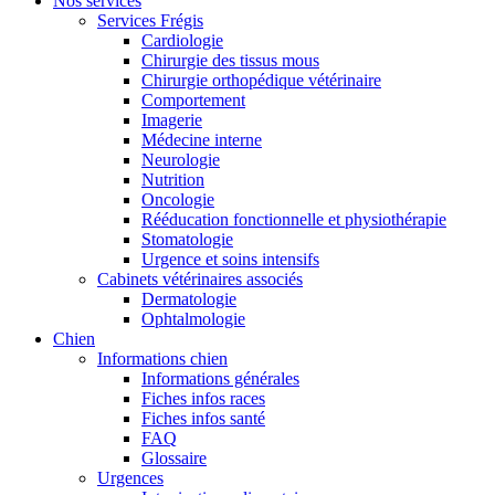
Nos services
Services Frégis
Cardiologie
Chirurgie des tissus mous
Chirurgie orthopédique vétérinaire
Comportement
Imagerie
Médecine interne
Neurologie
Nutrition
Oncologie
Rééducation fonctionnelle et physiothérapie
Stomatologie
Urgence et soins intensifs
Cabinets vétérinaires associés
Dermatologie
Ophtalmologie
Chien
Informations chien
Informations générales
Fiches infos races
Fiches infos santé
FAQ
Glossaire
Urgences