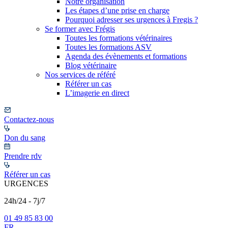
Notre organisation
Les étapes d’une prise en charge
Pourquoi adresser ses urgences à Fregis ?
Se former avec Frégis
Toutes les formations vétérinaires
Toutes les formations ASV
Agenda des évènements et formations
Blog vétérinaire
Nos services de référé
Référer un cas
L’imagerie en direct
Contactez-nous
Don du sang
Prendre rdv
Référer un cas
URGENCES
24h/24 - 7j/7
01 49 85 83 00
FR