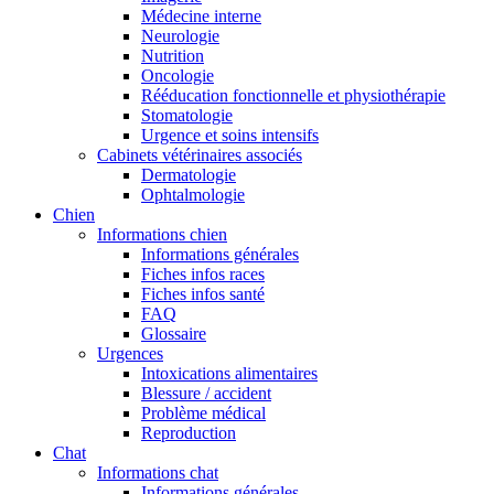
Médecine interne
Neurologie
Nutrition
Oncologie
Rééducation fonctionnelle et physiothérapie
Stomatologie
Urgence et soins intensifs
Cabinets vétérinaires associés
Dermatologie
Ophtalmologie
Chien
Informations chien
Informations générales
Fiches infos races
Fiches infos santé
FAQ
Glossaire
Urgences
Intoxications alimentaires
Blessure / accident
Problème médical
Reproduction
Chat
Informations chat
Informations générales