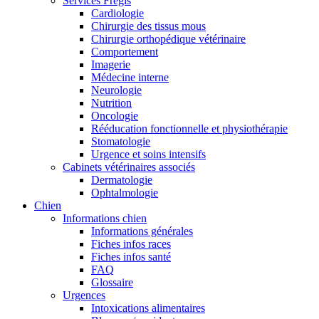
Services Frégis
Cardiologie
Chirurgie des tissus mous
Chirurgie orthopédique vétérinaire
Comportement
Imagerie
Médecine interne
Neurologie
Nutrition
Oncologie
Rééducation fonctionnelle et physiothérapie
Stomatologie
Urgence et soins intensifs
Cabinets vétérinaires associés
Dermatologie
Ophtalmologie
Chien
Informations chien
Informations générales
Fiches infos races
Fiches infos santé
FAQ
Glossaire
Urgences
Intoxications alimentaires