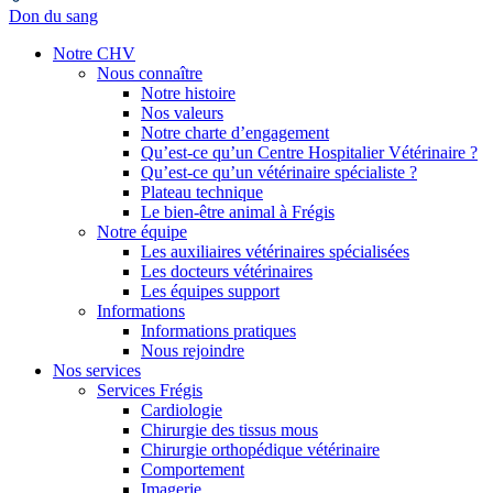
Don du sang
Notre CHV
Nous connaître
Notre histoire
Nos valeurs
Notre charte d’engagement
Qu’est-ce qu’un Centre Hospitalier Vétérinaire ?
Qu’est-ce qu’un vétérinaire spécialiste ?
Plateau technique
Le bien-être animal à Frégis
Notre équipe
Les auxiliaires vétérinaires spécialisées
Les docteurs vétérinaires
Les équipes support
Informations
Informations pratiques
Nous rejoindre
Nos services
Services Frégis
Cardiologie
Chirurgie des tissus mous
Chirurgie orthopédique vétérinaire
Comportement
Imagerie