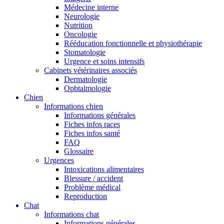
Médecine interne
Neurologie
Nutrition
Oncologie
Rééducation fonctionnelle et physiothérapie
Stomatologie
Urgence et soins intensifs
Cabinets vétérinaires associés
Dermatologie
Ophtalmologie
Chien
Informations chien
Informations générales
Fiches infos races
Fiches infos santé
FAQ
Glossaire
Urgences
Intoxications alimentaires
Blessure / accident
Problème médical
Reproduction
Chat
Informations chat
Informations générales