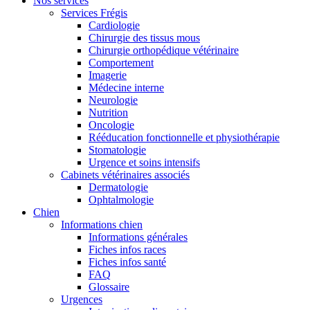
Nos services
Services Frégis
Cardiologie
Chirurgie des tissus mous
Chirurgie orthopédique vétérinaire
Comportement
Imagerie
Médecine interne
Neurologie
Nutrition
Oncologie
Rééducation fonctionnelle et physiothérapie
Stomatologie
Urgence et soins intensifs
Cabinets vétérinaires associés
Dermatologie
Ophtalmologie
Chien
Informations chien
Informations générales
Fiches infos races
Fiches infos santé
FAQ
Glossaire
Urgences