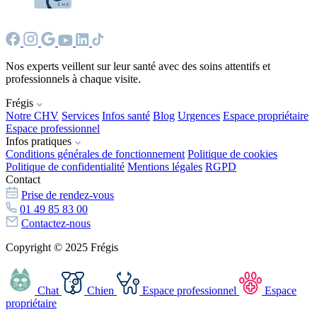
Nos experts veillent sur leur santé avec des soins attentifs et
professionnels à chaque visite.
Frégis
Notre CHV
Services
Infos santé
Blog
Urgences
Espace propriétaire
Espace professionnel
Infos pratiques
Conditions générales de fonctionnement
Politique de cookies
Politique de confidentialité
Mentions légales
RGPD
Contact
Prise de rendez-vous
01 49 85 83 00
Contactez-nous
Copyright © 2025 Frégis
Chat
Chien
Espace professionnel
Espace
propriétaire