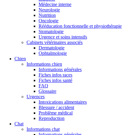
Médecine interne
Neurologie
Nutrition
Oncologie
Rééducation fonctionnelle et physiothérapie
Stomatologie
Urgence et soins intensifs
Cabinets vétérinaires associés
Dermatologie
Ophtalmologie
Chien
Informations chien
Informations générales
Fiches infos races
Fiches infos santé
FAQ
Glossaire
Urgences
Intoxications alimentaires
Blessure / accident
Problème médical
Reproduction
Chat
Informations chat
Informations générales