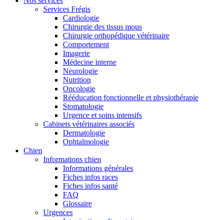
Nos services
Services Frégis
Cardiologie
Chirurgie des tissus mous
Chirurgie orthopédique vétérinaire
Comportement
Imagerie
Médecine interne
Neurologie
Nutrition
Oncologie
Rééducation fonctionnelle et physiothérapie
Stomatologie
Urgence et soins intensifs
Cabinets vétérinaires associés
Dermatologie
Ophtalmologie
Chien
Informations chien
Informations générales
Fiches infos races
Fiches infos santé
FAQ
Glossaire
Urgences