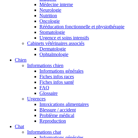
Médecine interne
Neurologie
Nutrition
Oncologie
Rééducation fonctionnelle et physiothérapie
Stomatologie
Urgence et soins intensifs
Cabinets vétérinaires associés
Dermatologie
Ophtalmologie
Chien
Informations chien
Informations générales
Fiches infos races
Fiches infos santé
FAQ
Glossaire
Urgences
Intoxications alimentaires
Blessure / accident
Problème médical
Reproduction
Chat
Informations chat
Informations générales