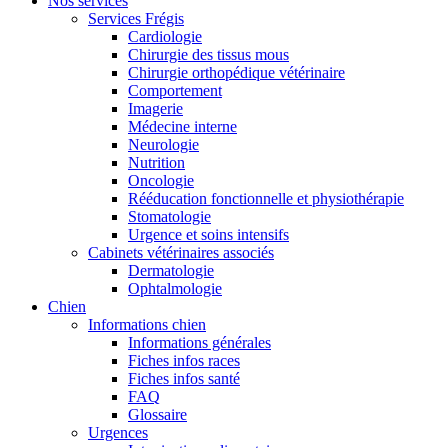
Nos services
Services Frégis
Cardiologie
Chirurgie des tissus mous
Chirurgie orthopédique vétérinaire
Comportement
Imagerie
Médecine interne
Neurologie
Nutrition
Oncologie
Rééducation fonctionnelle et physiothérapie
Stomatologie
Urgence et soins intensifs
Cabinets vétérinaires associés
Dermatologie
Ophtalmologie
Chien
Informations chien
Informations générales
Fiches infos races
Fiches infos santé
FAQ
Glossaire
Urgences