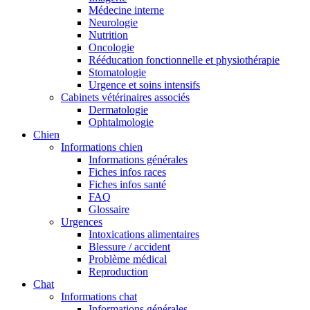
Médecine interne
Neurologie
Nutrition
Oncologie
Rééducation fonctionnelle et physiothérapie
Stomatologie
Urgence et soins intensifs
Cabinets vétérinaires associés
Dermatologie
Ophtalmologie
Chien
Informations chien
Informations générales
Fiches infos races
Fiches infos santé
FAQ
Glossaire
Urgences
Intoxications alimentaires
Blessure / accident
Problème médical
Reproduction
Chat
Informations chat
Informations générales