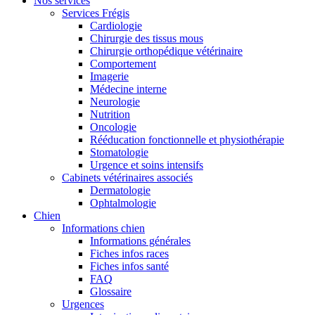
Nos services
Services Frégis
Cardiologie
Chirurgie des tissus mous
Chirurgie orthopédique vétérinaire
Comportement
Imagerie
Médecine interne
Neurologie
Nutrition
Oncologie
Rééducation fonctionnelle et physiothérapie
Stomatologie
Urgence et soins intensifs
Cabinets vétérinaires associés
Dermatologie
Ophtalmologie
Chien
Informations chien
Informations générales
Fiches infos races
Fiches infos santé
FAQ
Glossaire
Urgences