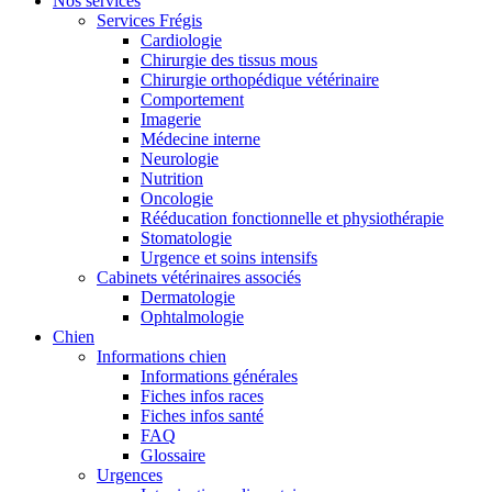
Nos services
Services Frégis
Cardiologie
Chirurgie des tissus mous
Chirurgie orthopédique vétérinaire
Comportement
Imagerie
Médecine interne
Neurologie
Nutrition
Oncologie
Rééducation fonctionnelle et physiothérapie
Stomatologie
Urgence et soins intensifs
Cabinets vétérinaires associés
Dermatologie
Ophtalmologie
Chien
Informations chien
Informations générales
Fiches infos races
Fiches infos santé
FAQ
Glossaire
Urgences