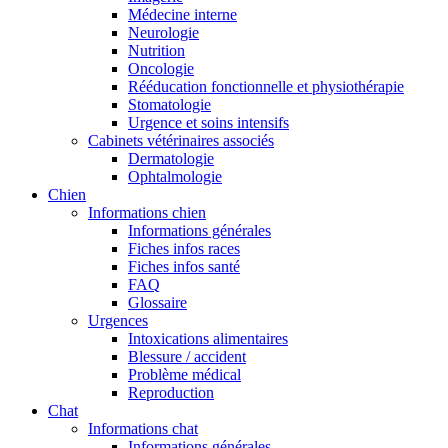
Médecine interne
Neurologie
Nutrition
Oncologie
Rééducation fonctionnelle et physiothérapie
Stomatologie
Urgence et soins intensifs
Cabinets vétérinaires associés
Dermatologie
Ophtalmologie
Chien
Informations chien
Informations générales
Fiches infos races
Fiches infos santé
FAQ
Glossaire
Urgences
Intoxications alimentaires
Blessure / accident
Problème médical
Reproduction
Chat
Informations chat
Informations générales