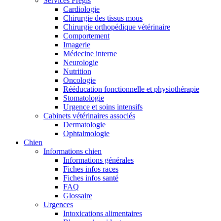
Services Frégis
Cardiologie
Chirurgie des tissus mous
Chirurgie orthopédique vétérinaire
Comportement
Imagerie
Médecine interne
Neurologie
Nutrition
Oncologie
Rééducation fonctionnelle et physiothérapie
Stomatologie
Urgence et soins intensifs
Cabinets vétérinaires associés
Dermatologie
Ophtalmologie
Chien
Informations chien
Informations générales
Fiches infos races
Fiches infos santé
FAQ
Glossaire
Urgences
Intoxications alimentaires