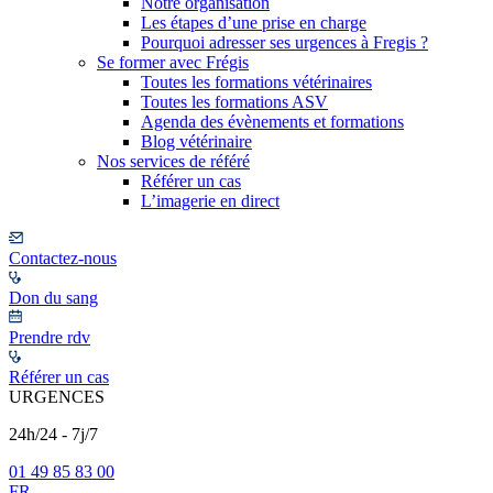
Notre organisation
Les étapes d’une prise en charge
Pourquoi adresser ses urgences à Fregis ?
Se former avec Frégis
Toutes les formations vétérinaires
Toutes les formations ASV
Agenda des évènements et formations
Blog vétérinaire
Nos services de référé
Référer un cas
L’imagerie en direct
Contactez-nous
Don du sang
Prendre rdv
Référer un cas
URGENCES
24h/24 - 7j/7
01 49 85 83 00
FR