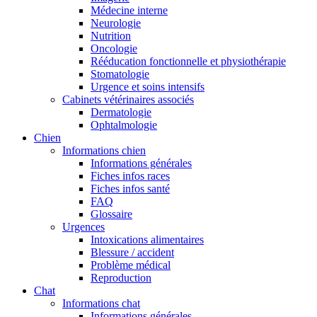
Médecine interne
Neurologie
Nutrition
Oncologie
Rééducation fonctionnelle et physiothérapie
Stomatologie
Urgence et soins intensifs
Cabinets vétérinaires associés
Dermatologie
Ophtalmologie
Chien
Informations chien
Informations générales
Fiches infos races
Fiches infos santé
FAQ
Glossaire
Urgences
Intoxications alimentaires
Blessure / accident
Problème médical
Reproduction
Chat
Informations chat
Informations générales