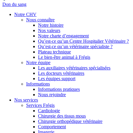
Don du sang
Notre CHV
Nous connaître
Notre histoire
Nos valeurs
Notre charte d’engagement
Qu’est-ce qu’un Centre Hospitalier Vétérinaire ?
Qu’est-ce qu’un vétérinaire spécialiste ?
Plateau technique
Le bien-être animal à Frégis
Notre équipe
Les auxiliaires vétérinaires spécialisées
Les docteurs vétérinaires
Les équipes support
Informations
Informations pratiques
Nous rejoindre
Nos services
Services Frégis
Cardiologie
Chirurgie des tissus mous
Chirurgie orthopédique vétérinaire
Comportement
Imagerie